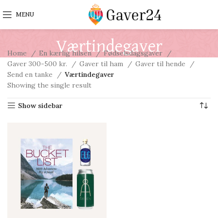
MENU
Værtindegaver
Home
En kærlig hilsen
Fødselsdagsgaver
Gaver 300-500 kr.
Gaver til ham
Gaver til hende
Send en tanke
Værtindegaver
Showing the single result
Show sidebar