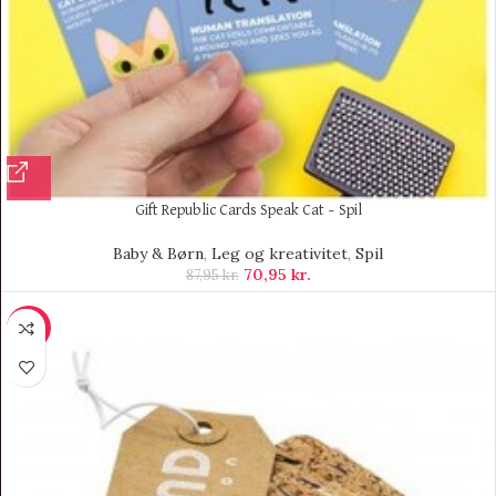
Gift Republic Cards Speak Cat – Spil
Baby & Børn
,
Leg og kreativitet
,
Spil
70,95
kr.
87,95
kr.
-70%