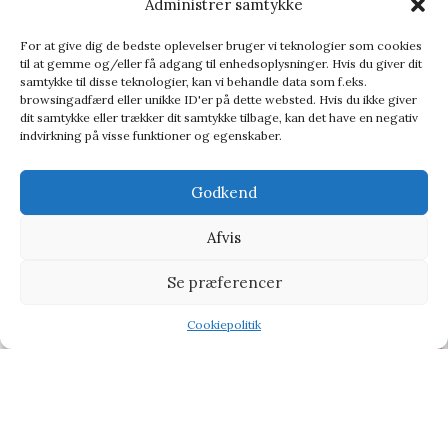
Administrer samtykke
For at give dig de bedste oplevelser bruger vi teknologier som cookies
til at gemme og/eller få adgang til enhedsoplysninger. Hvis du giver dit
samtykke til disse teknologier, kan vi behandle data som f.eks.
browsingadfærd eller unikke ID'er på dette websted. Hvis du ikke giver
dit samtykke eller trækker dit samtykke tilbage, kan det have en negativ
indvirkning på visse funktioner og egenskaber.
Godkend
Afvis
Paddywax Diffuser Apothecary Teak – Duftpinde
Se præferencer
Duftpinde
237,95
kr.
257,95
kr.
Cookiepolitik
Shop
Filters
Wishlist
Tilbud
-10%