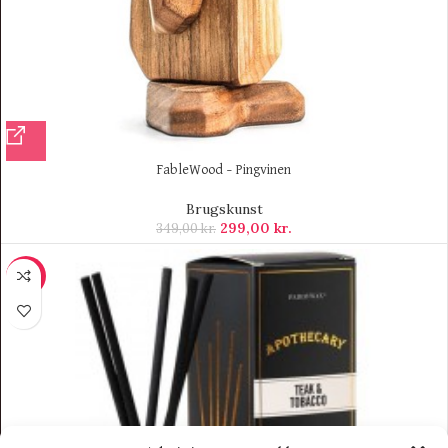
FableWood – Pingvinen
Brugskunst
299,00
kr.
349,00
kr.
-8%