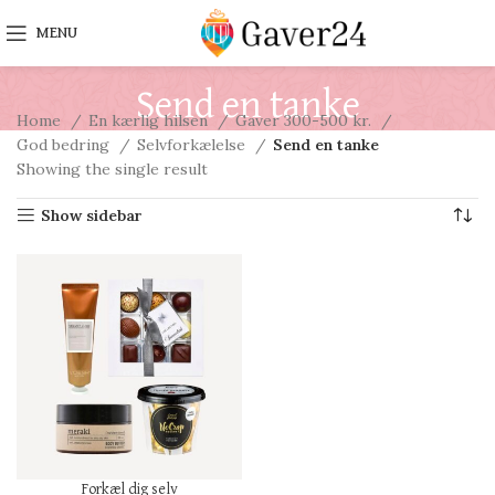
MENU
Send en tanke
Home
En kærlig hilsen
Gaver 300-500 kr.
God bedring
Selvforkælelse
Send en tanke
Showing the single result
Show sidebar
Forkæl dig selv