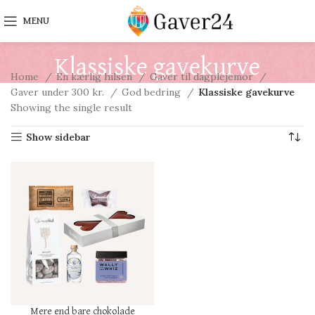
MENU
Klassiske gavekurve
Home
En kærlig hilsen
Gaver til dagplejemor
Gaver under 300 kr.
God bedring
Klassiske gavekurve
Showing the single result
Show sidebar
Mere end bare chokolade