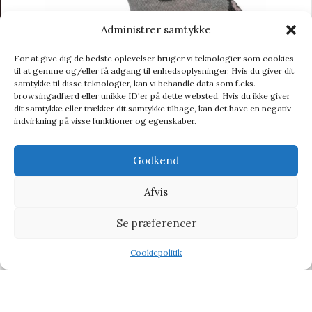
Administrer samtykke
For at give dig de bedste oplevelser bruger vi teknologier som cookies
til at gemme og/eller få adgang til enhedsoplysninger. Hvis du giver dit
samtykke til disse teknologier, kan vi behandle data som f.eks.
browsingadfærd eller unikke ID'er på dette websted. Hvis du ikke giver
dit samtykke eller trækker dit samtykke tilbage, kan det have en negativ
indvirkning på visse funktioner og egenskaber.
Godkend
Babystrømper | Leopard | Lys grå
Afvis
Strømper
,
Tilbud
Se præferencer
20,00
kr.
40,00
kr.
Cookiepolitik
-26%
Shop
Filters
Wishlist
Tilbud