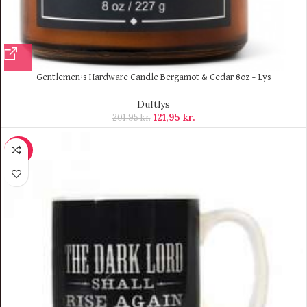
Gentlemen’s Hardware Candle Bergamot & Cedar 8oz – Lys
Duftlys
121,95
kr.
201,95
kr.
-30%