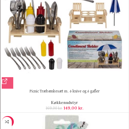
Picnic Træbænkesæt m. 6 knive og 6 gafler
Køkkenudstyr
149,00
kr.
169,00
kr.
-69%