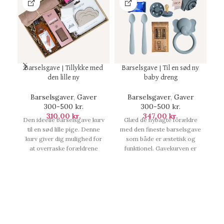
Barselsgave | Tillykke med
Barselsgave | Til en sød ny
B
den lille ny
baby dreng
Barselsgaver
,
Gaver
Barselsgaver
,
Gaver
300-500 kr.
300-500 kr.
310,00
kr.
347,00
kr.
Den ideelle barselsgave kurv
Glæd de nybagte forældre
til en sød lille pige. Denne
med den fineste barselsgave
kurv giver dig mulighed for
som både er æstetisk og
at overraske forældrene
funktionel. Gavekurven er
b
med en række produkter til
sammensat af produkter i
den indledende fase af deres
den fineste blå farve, som
familieliv., Barselsgave |
passer perfekt til en nyfødt
Tillykke med den lille ny.
dreng. Barselsgaven
indeholder produkter fra
Mushie, Saga Copenhagen
f
og, Barselsgave | Til en sød