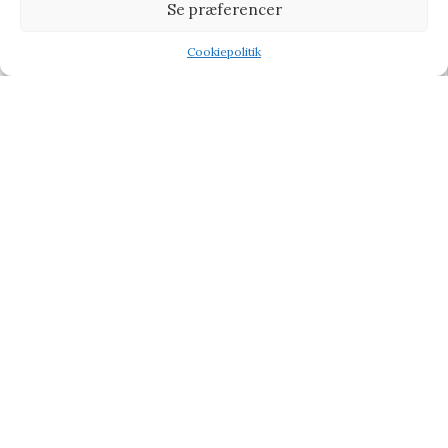
Se præferencer
Cartonic 3D Puzzle SHARK – Puslespil
Cookiepolitik
Puslespil
Shop
Wishlist
Tilbud
330,95
kr.
362,95
kr.
Vi henviser til affiliate links på produkterne og kan tjene
procenter når du handler fra vores partner side
CHOKOLADE
BABY & BØRN
KÆRLIG HILSEN
TYPE
TILBUD PÅ GAVER
BLOG