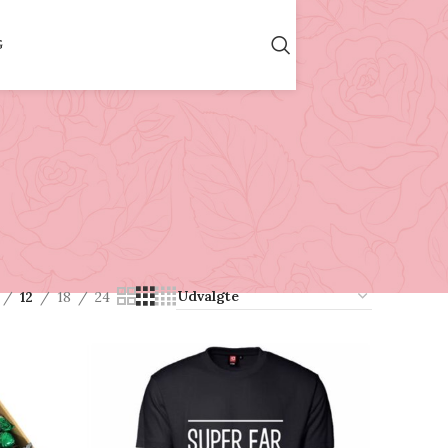
G
12
18
24