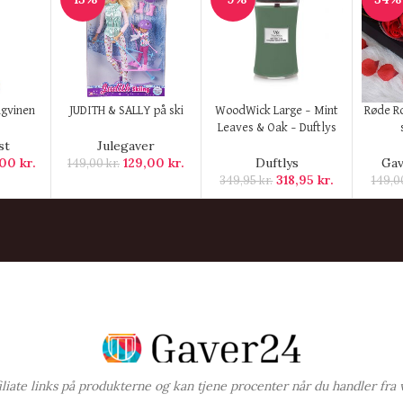
KØB HER
KØB HER
KØB H
ngvinen
JUDITH & SALLY på ski
WoodWick Large – Mint
Røde Ro
Leaves & Oak – Duftlys
st
Julegaver
,00
kr.
129,00
kr.
Duftlys
Gav
149,00
kr.
318,95
kr.
349,95
kr.
149,
ffiliate links på produkterne og kan tjene procenter når du handler fra 