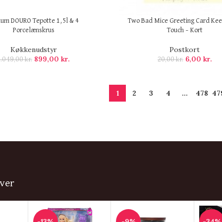
um DOURO Tepotte 1,5l & 4
Two Bad Mice Greeting Card Kee
Porcelænskrus
Touch – Kort
Køkkenudstyr
Postkort
899,00
kr.
6,00
kr.
1.049,00
kr.
20,00
kr.
1
2
3
4
…
478
47
ver
-13%
-9%
-34%