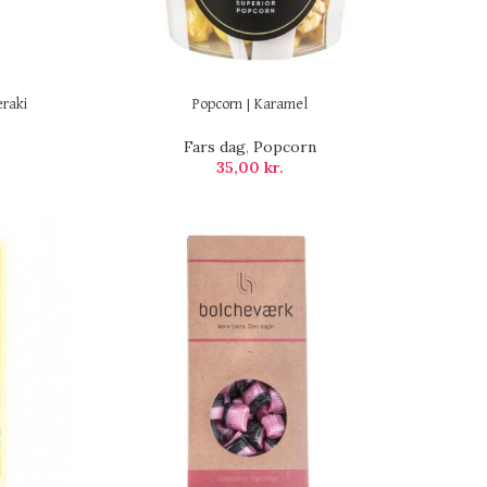
raki
Popcorn | Karamel
Fars dag
,
Popcorn
35,00
kr.