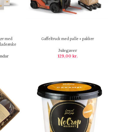
åger med
Gaffeltruck med palle + pakker
oladeæske
Julegaver
endar
129,00
kr.