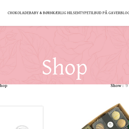
CHOKOLADE
BABY & BØRN
KÆRLIG HILSEN
TYPE
TILBUD PÅ GAVER
BLO
Shop
hop
Show
9