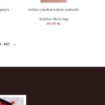
ping In
Bolcher | Hindbær/Lakrids (sukkerfri)
Bolcher
,
Mors dag
50,00
kr.
9
480
→