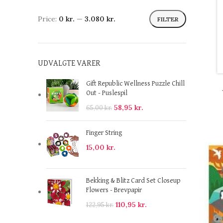
Price:
0 kr.
—
3.080 kr.
FILTER
UDVALGTE VARER
Gift Republic Wellness Puzzle Chill
Out - Puslespil
58,95
kr.
65,00
kr.
Finger String
15,00
kr.
Bekking & Blitz Card Set Closeup
Flowers - Brevpapir
110,95
kr.
122,95
kr.