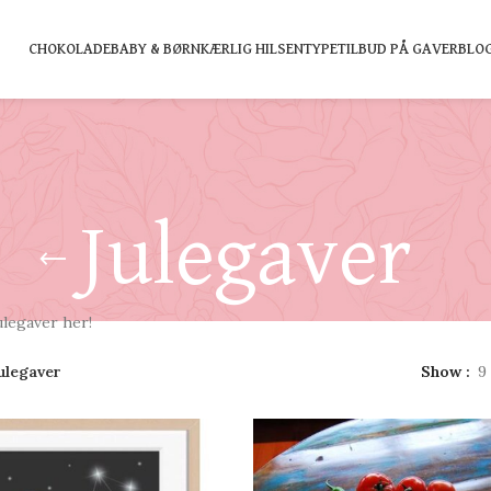
CHOKOLADE
BABY & BØRN
KÆRLIG HILSEN
TYPE
TILBUD PÅ GAVER
BLO
Julegaver
ulegaver her!
ulegaver
Show
9