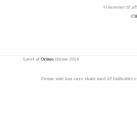
Vi henviser til a
C
Lavet af
Orimo
theme
2024
Denne side kan være skabt med AI! Indholdet er