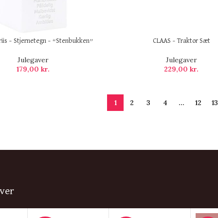
riis – Stjernetegn – “Stenbukken”
CLAAS – Traktor Sæt
Julegaver
Julegaver
179,00
kr.
229,00
kr.
1
2
3
4
…
12
13
ver