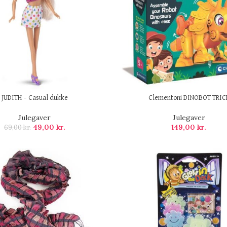
JUDITH – Casual dukke
Clementoni DINOBOT TRIC
Julegaver
Julegaver
49,00
kr.
149,00
kr.
69,00
kr.