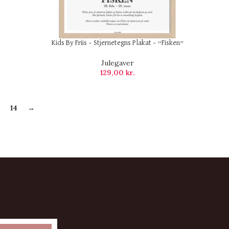
Kids By Friis – Stjernetegns Plakat – “Fisken”
Julegaver
129,00
kr.
14
→