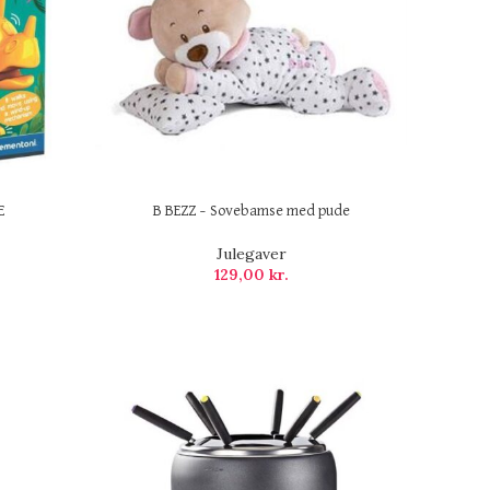
E
B BEZZ – Sovebamse med pude
Julegaver
129,00
kr.