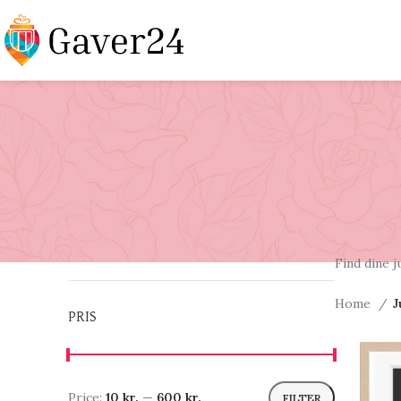
Find dine j
Home
J
PRIS
Price:
10 kr.
—
600 kr.
FILTER