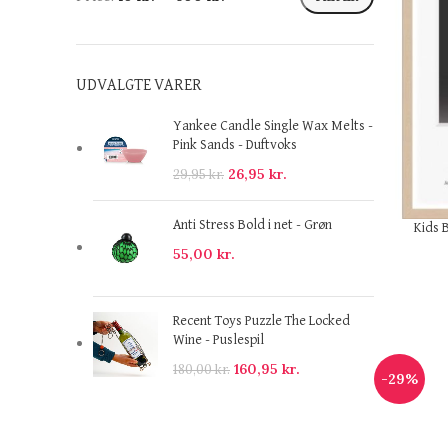
UDVALGTE VARER
Yankee Candle Single Wax Melts -
Pink Sands - Duftvoks
26,95
kr.
29,95
kr.
Anti Stress Bold i net - Grøn
Kids B
55,00
kr.
Recent Toys Puzzle The Locked
Wine - Puslespil
160,95
kr.
180,00
kr.
-29%