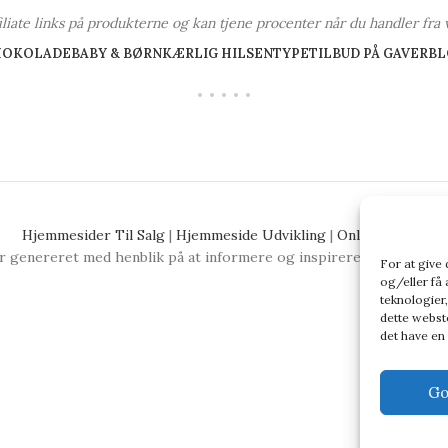
ffiliate links på produkterne og kan tjene procenter når du handler fra 
HOKOLADE
BABY & BØRN
KÆRLIG HILSEN
TYPE
TILBUD PÅ GAVER
BL
Hjemmesider Til Salg
|
Hjemmeside Udvikling
|
Online Tilbud
 genereret med henblik på at informere og inspirere, men vi anbefa
For at give
og/eller få 
teknologier,
dette webste
det have en
Go