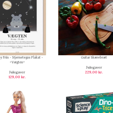
y Friis – Stjernetegns Plakat –
Guitar Skærebræt
“Vægten”
Julegaver
Julegaver
229,00
kr.
129,00
kr.