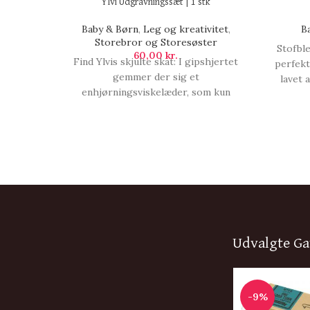
Ylvi Udgravningssæt | 1 stk
Baby & Børn
,
Leg og kreativitet
,
B
Storebror og Storesøster
Stofbl
60,00
kr.
Find Ylvis skjulte skat: I gipshjertet
perfekt
gemmer der sig et
lavet 
enhjørningsviskelæder, som kun
som abs
afsløres ved at bruge hammer, mejsel
tid. De
og børste. Størrelse på hjertet: ca.
og vil 
10x10x4 cm. Sælges assorteret og du
sikker 
får derfor 1 stk når du bestiller og vi
pakker dem til, Ylvi Udgravningssæt |
1 stk.
Udvalgte Ga
-9%