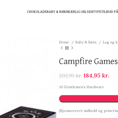
CHOKOLADE
BABY & BØRN
KÆRLIG HILSEN
TYPE
TILBUD P
Home
Baby & Børn
Leg og k
Campfire Games
184,95
kr.
202,95
kr.
Af Gentlemen’s Hardware
(Sponsoreret indhold og prisern