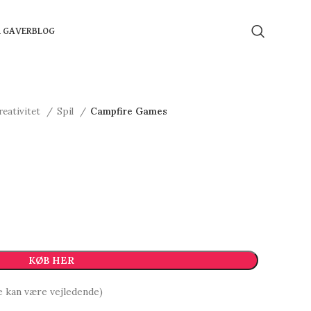
Å GAVER
BLOG
reativitet
Spil
Campfire Games
KØB HER
e kan være vejledende)