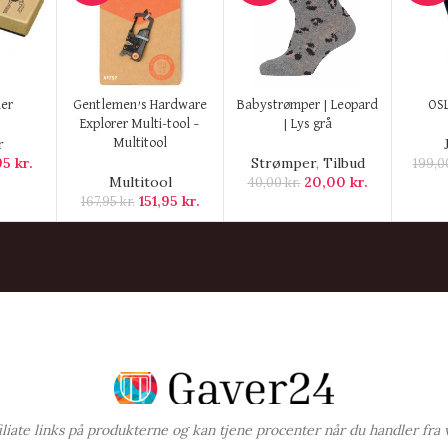
KØB HER
KØB HER
KØB H
ner
Gentlemen’s Hardware
Babystrømper | Leopard
OSL
Explorer Multi-tool –
| Lys grå
r
Multitool
95
kr.
Strømper
,
Tilbud
199,
Multitool
20,00
kr.
40,00
kr.
151,95
kr.
167,95
kr.
ffiliate links på produkterne og kan tjene procenter når du handler fra 