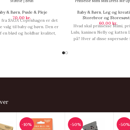
Stofble | Brun
Prinsesse Mimi Mini Dress Me Up 
aby & Børn
,
Pusle & Pleje
Baby & Børn
,
Leg og kreati
70,00
kr.
Storebror og Storesøst
e fra SAGA Copenhagen er det
60,00
kr.
Hvad skal prinsesse Mimi, pr
e valg til baby og børn. Den er
Lulu, kaninen Nelly og katten 
af en blød og holdbar kvalitet,
på? Hver af disse supersøde 
orberer godt og holder i lang
fra Princess Mimis eventyrlig
n er perfekt til pusle og pleje
har deres egen dress me
give dit barn en komfortabel og
klistermærkebog i et børnev
oplevelse. Det er den, Stofble |
lille format. Sælges assorter
Brun.
får, Prinsesse Mimi Mini Dre
| 1 stk.
ver
-10%
-50%
-50%