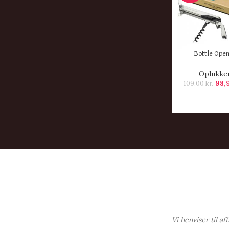
KØB HER
Bottle Ope
Oplukke
98,
109,00
kr.
Vi henviser til a