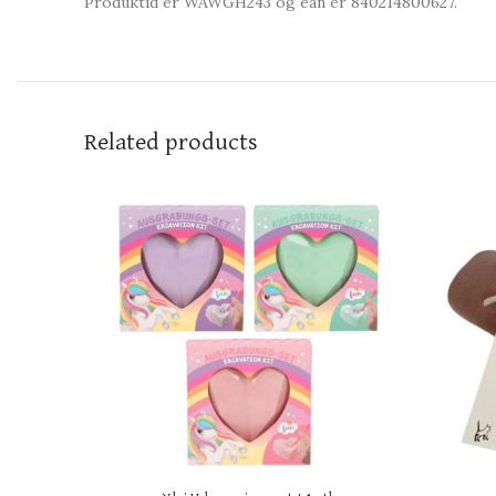
Produktid er WAWGH243 og ean er 840214800627.
Related products