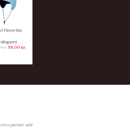
ER
O Fleece Hue
Julegaver
99,00
kr.
00
kr.
vores partner side