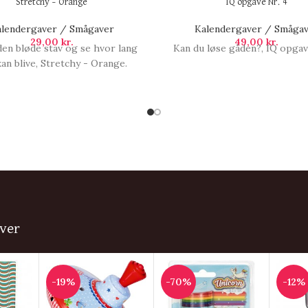
Stretchy – Orange
IQ opgave Nr. 4
lendergaver / Smågaver
Kalendergaver / Småga
29,00
kr.
49,00
kr.
en bløde stav og se hvor lang
Kan du løse gåden?, IQ opgave
an blive, Stretchy - Orange.
ver
-19%
-70%
-12%