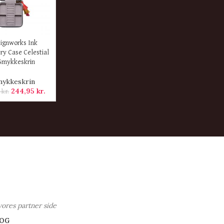
ER
ignworks Ink
ry Case Celestial
Smykkeskrin
mykkeskrin
244,95
kr.
5
kr.
vores partner side
OG