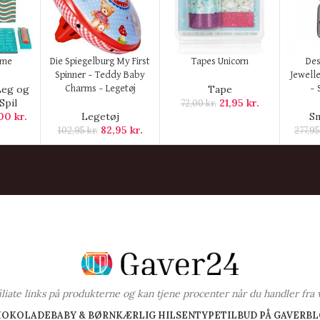
KØB HER
KØB HER
KØB H
ame
Die Spiegelburg My First
Tapes Unicorn
Des
Spinner – Teddy Baby
Jewelle
Leg og
Tape
Charms – Legetøj
– 
Spil
21,95
kr.
72,00
kr.
,00
kr.
Legetøj
S
82,95
kr.
102,95
kr.
277,9
ffiliate links på produkterne og kan tjene procenter når du handler fra 
HOKOLADE
BABY & BØRN
KÆRLIG HILSEN
TYPE
TILBUD PÅ GAVER
BL