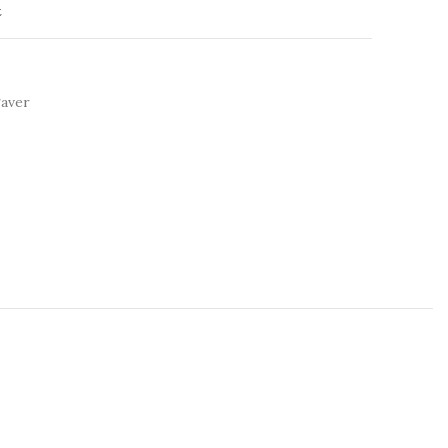
t
aver