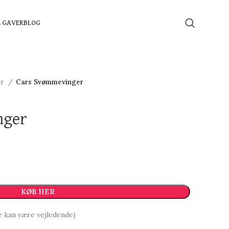
Å GAVER
BLOG
er
Cars Svømmevinger
nger
KØB HER
e kan være vejledende)