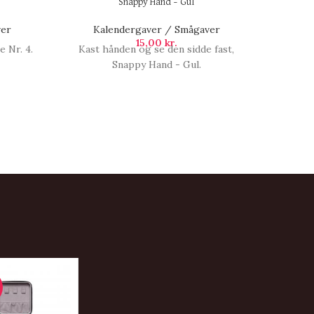
Snappy Hand – Gul
Mr
ver
Kalendergaver / Smågaver
Ka
15,00
kr.
 Nr. 4.
Kast hånden og se den sidde fast,
Mr. 
Snappy Hand - Gul.
peanu