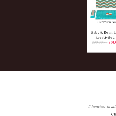
KØB HER
Overturn G
Baby & Børn
,
kreativitet
,
261
290,00
kr.
Vi henviser til a
C