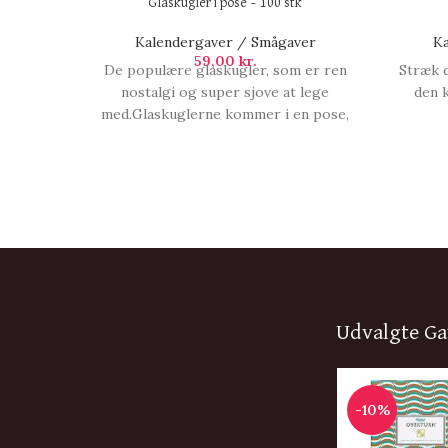
Glaskugler i pose – 100 stk
Kalendergaver / Smågaver
Ka
59,00
kr.
De populære glaskugler, som er ren
Stræk d
nostalgi og super sjove at lege
den k
med.Glaskuglerne kommer i en pose,
så de er samlet. 100 stk., Glaskugler i
pose - 100 stk.
Udvalgte Ga
-10%