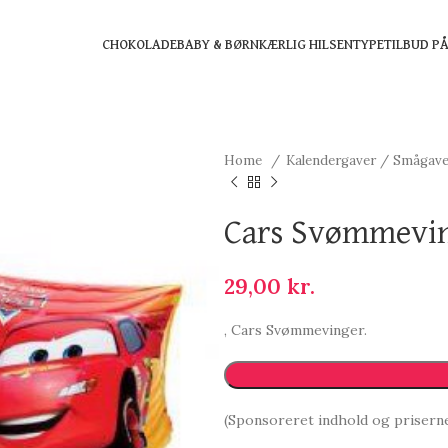
CHOKOLADE
BABY & BØRN
KÆRLIG HILSEN
TYPE
TILBUD P
Home
Kalendergaver / Smågav
Cars Svømmevi
29,00
kr.
, Cars Svømmevinger.
(Sponsoreret indhold og prisern