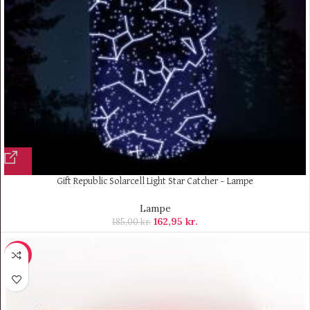
Gift Republic Solarcell Light Star Catcher – Lampe
Lampe
162,95
kr.
185,00
kr.
-9%