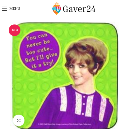
MENU
-68%
Click to enlarge