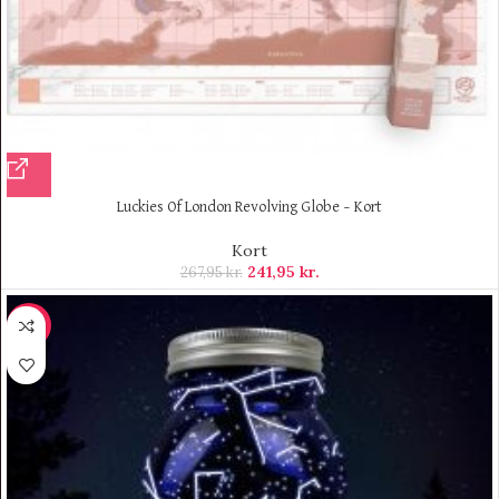
Luckies Of London Revolving Globe – Kort
Kort
241,95
kr.
267,95
kr.
-12%