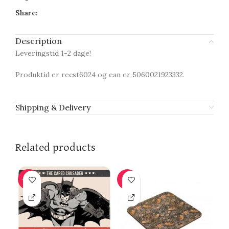
Share:
Description
Leveringstid 1-2 dage!
Produktid er recst6024 og ean er 5060021923332.
Shipping & Delivery
Related products
-69%
-9%
-1