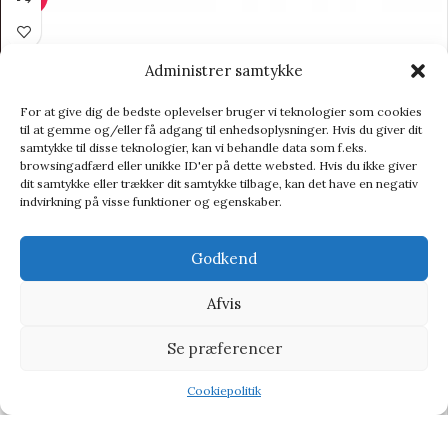
Administrer samtykke
For at give dig de bedste oplevelser bruger vi teknologier som cookies
til at gemme og/eller få adgang til enhedsoplysninger. Hvis du giver dit
samtykke til disse teknologier, kan vi behandle data som f.eks.
browsingadfærd eller unikke ID'er på dette websted. Hvis du ikke giver
dit samtykke eller trækker dit samtykke tilbage, kan det have en negativ
indvirkning på visse funktioner og egenskaber.
Godkend
Afvis
Se præferencer
Cookiepolitik
Shop
Wishlist
Tilbud
Designworks Ink Tumbling Tower Color Pop – Spil