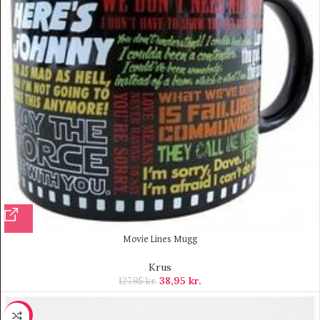
Movie Lines Mugg
Krus
38,95
kr.
127,95
kr.
-10%