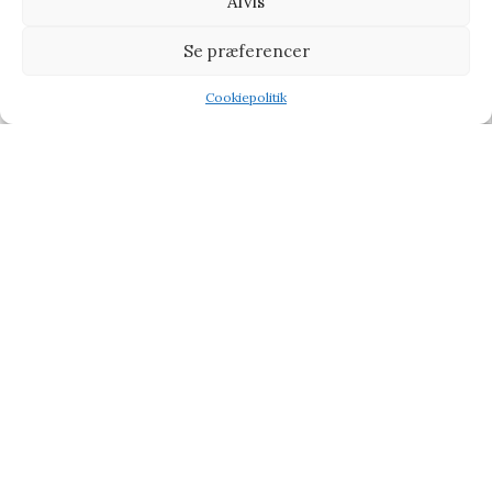
Afvis
Bodum BISTRO Elektrisk 4-skivers Toaster
Se præferencer
Køkkenudstyr
Cookiepolitik
999,00
kr.
1.109,00
kr.
Shop
Wishlist
Tilbud
Vi henviser til affiliate links på produkterne og kan tjene
procenter når du handler fra vores partner side
CHOKOLADE
BABY & BØRN
KÆRLIG HILSEN
TYPE
TILBUD PÅ GAVER
BLOG