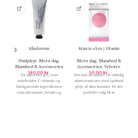
Håndserum
Mani in a box | Vitamin
Hudpleje
,
Mors dag
,
Mors dag
,
Skønhed &
Skønhed & Accessories
Accessories
,
Velvære
S
140,00
kr.
50,00
kr.
En silkeblød gel, som
Her kan du udføre en virkelig
D
indeholder F-vitamin og
skøn manicure med optimal
e
blødgørende ingredienser
pleje af dine hænder. Er det
som sheasmør, betain og
perfekte valg til at
s
olivenolie. Serummet er
genopfriske huden på de
a
beriget med agurkeekstrakt,
trætte hænder.
som har en beroligende
Hovedingrediensen i dette
ne
effekt på kløende hud, mens
kit er fra pink grapefrugten,
hyaluronsyre minimerer
som er meget rig på
rynker og gør huden
antioxidanten C-vitamin, der
glattere, blød, Håndserum.
mind, Mani in a box | Vitamin.