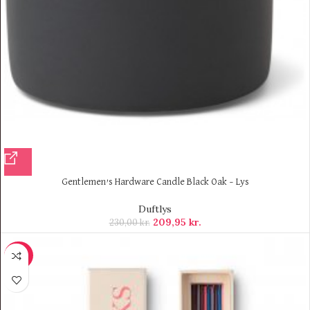
Gentlemen’s Hardware Candle Black Oak – Lys
Duftlys
209,95
kr.
230,00
kr.
-20%