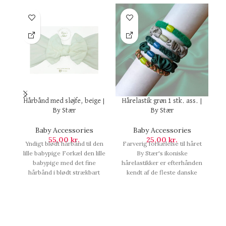
Hårbånd med sløjfe, beige |
Hårelastik grøn 1 stk. ass. |
Hå
By Stær
By Stær
Baby Accessories
Baby Accessories
55,00
kr.
25,00
kr.
Yndigt blødt hårbånd til den
Farverig forkælelse til håret
Sm
lille babypige Forkæl den lille
By Stær's ikoniske
babypige med det fine
hårelastikker er efterhånden
hårbånd i blødt strækbart
kendt af de fleste danske
nylon. Hvis temperaturen
kvinder. Den kraftige elastik
udenfor falder kan det brede
er belagt af et farverigt
k
bånd med fordel trækkes ned
flettet materiale, der giver
g
omkring ørerne. Passer
elastikken en overflade som
perfekt til både hverdag og
beskytter håret, når du
h