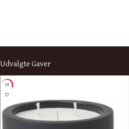
Udvalgte Gaver
-9%