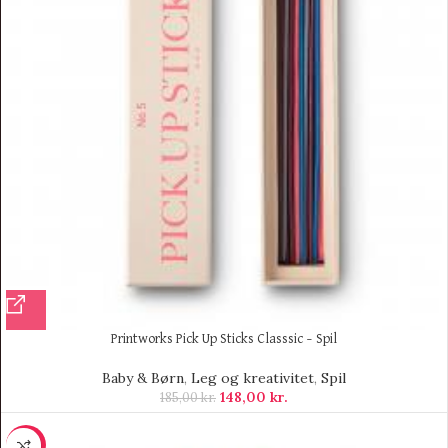
Printworks Pick Up Sticks Classsic – Spil
Baby & Børn
,
Leg og kreativitet
,
Spil
148,00
kr.
185,00
kr.
-10%