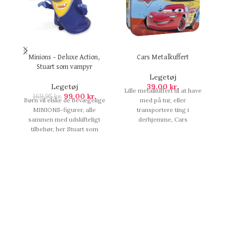
Minions – Deluxe Action,
Cars Metalkuffert
Stuart som vampyr
Legetøj
Legetøj
39,00
kr.
Lille metalkuffert til at have
Fi
99,00
kr.
169,95
kr.
Børn vil elske de bevægelige
med på tur, eller
MINIONS-figurer, alle
transportere ting i
sammen med udskifteligt
derhjemme, Cars
tilbehør, her Stuart som
Metalkuffert.
vampyr, Minions - Deluxe
Action, Stuart som vampyr.