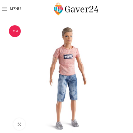
MENU
-11%
Click to enlarge