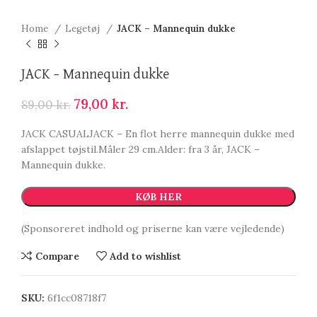
Home
Legetøj
JACK – Mannequin dukke
JACK – Mannequin dukke
79,00
kr.
89,00
kr.
JACK CASUALJACK – En flot herre mannequin dukke med
afslappet tøjstil.Måler 29 cm.Alder: fra 3 år, JACK –
Mannequin dukke.
KØB HER
(Sponsoreret indhold og priserne kan være vejledende)
Compare
Add to wishlist
SKU:
6f1cc08718f7