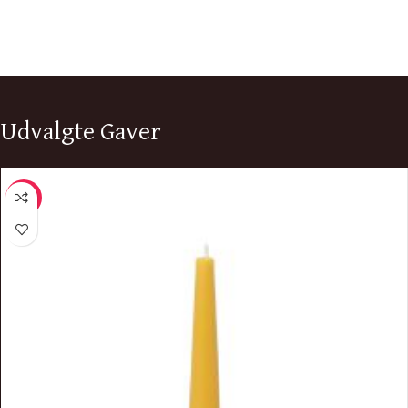
Udvalgte Gaver
-9%