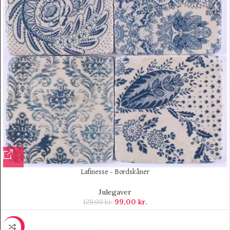
Lafinesse – Bordskåner
Julegaver
99,00
kr.
129,00
kr.
-30%