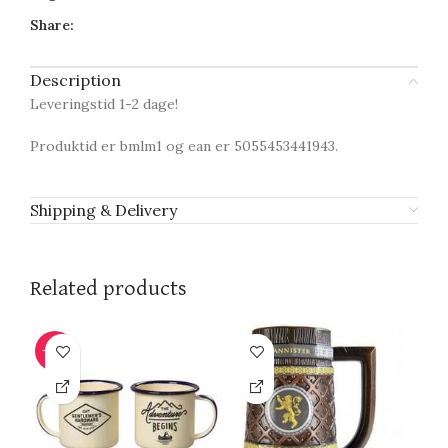
Share:
Description
Leveringstid 1-2 dage!
Produktid er bmlm1 og ean er 5055453441943.
Shipping & Delivery
Related products
-10%
-3