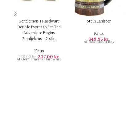
Gentlemen’s Hardware
Stein Lanister
Double Espresso Set The
Krus
Adventure Begins
349,95
kr.
Emaljekrus – 2 stk.
Af Half Moon Bay
Krus
207,00
kr.
230,00
kr.
Af Gentlemen's Hardware