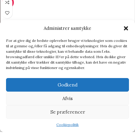
-17%
Administrer samtykke
For at give dig de bedste oplevelser bruger vi teknologier som cookies
til at gemme og/eller få adgang til enhedsoplysninger. Hvis du giver dit
samtykke til disse teknologier, kan vi behandle data som f.eks.
browsingadfærd eller unikke ID'er på dette websted. Hvis du ikke giver
dit samtykke eller trækker dit samtykke tilbage, kan det have en negativ
indvirkning på visse funktioner og egenskaber.
Godkend
Afvis
Se præferencer
Cookiepolitik
Shop
Wishlist
Tilbud
Lafinesse – Metal Skilt – “Undskyld jeg skriver..”