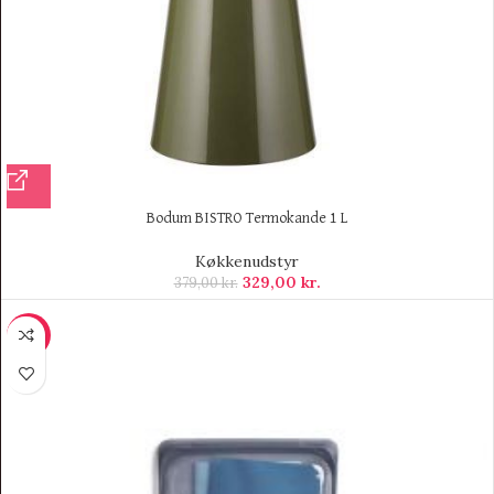
Bodum BISTRO Termokande 1 L
Køkkenudstyr
329,00
kr.
379,00
kr.
-11%