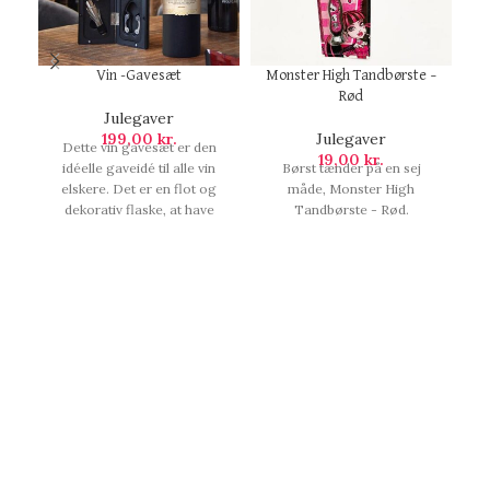
Vin -Gavesæt
Monster High Tandbørste –
Rød
Julegaver
199,00
kr.
Julegaver
Dette vin gavesæt er den
Id
19,00
kr.
idéelle gaveidé til alle vin
Børst tænder på en sej
elskere. Det er en flot og
måde, Monster High
dekorativ flaske, at have
Tandbørste - Rød.
stående ved sin vinsamling,
eller i baren. Et flot All-In-
One-Kit.Sættet indeholder
en proptrækker , vinstopper,
vin-ilter, anti-dryp ring og en
fol, Vin -Gavesæt.