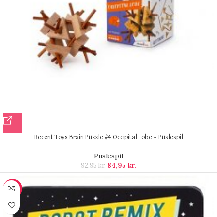
Recent Toys Brain Puzzle #4 Occipital Lobe – Puslespil
Puslespil
84,95
kr.
92,95
kr.
-10%