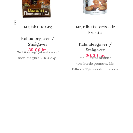
Magisk DINO Æg
Mr. Filberts Tørristede
Peanuts
Kalendergaver /
Smågaver
Kalendergaver /
39,00
kr.
Smågaver
Se Dino ægget vokse sig
20,00
kr.
stor, Magisk DINO Æg.
Mr. Filberts skønne
tørristede peanuts, Mr.
Filberts Tørristede Peanuts.