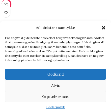
-7%
Administrer samtykke
For at give dig de bedste oplevelser bruger vi teknologier som cookies
til at gemme og/eller få adgang til enhedsoplysninger. Hvis du giver dit
samtykke til disse teknologier, kan vi behandle data som f.eks.
browsingadfærd eller unikke ID'er på dette websted. Hvis du ikke giver
dit samtykke eller trækker dit samtykke tilbage, kan det have en negativ
indvirkning på visse funktioner og egenskaber.
Godkend
Afvis
Se præferencer
Cookiepolitik
Ticket To The Moon Pocket Moon Disc – Orange – Legetøj
Shop
Wishlist
Tilbud