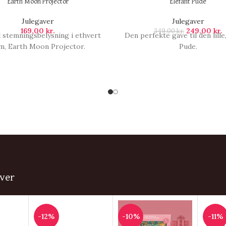
Earth Moon Projector
Elefant Pude
Julegaver
Julegaver
169,00
kr.
249,00
kr.
349,00
kr.
il stemningsbelysning i ethvert
Den perfekte gave til den lille
m, Earth Moon Projector.
Pude.
ver
-12%
-10%
-11%