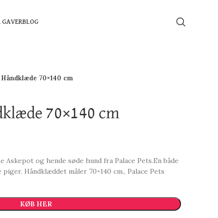
Å GAVER
BLOG
s Håndklæde 70×140 cm
ndklæde 70×140 cm
 Askepot og hende søde hund fra Palace Pets.En både
lle piger. Håndklæddet måler 70×140 cm., Palace Pets
KØB HER