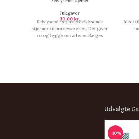
Selvlysende stjerner
Julegaver
30,00
kr.
Selvlysende stjernerSelvlysende
Ideel t
stjerner til børneværelset. Det giver
ru
ro og hygge om aftenen.Sælges
assorteret., Selvlysende stjerner.
Udvalgte Ga
-10%