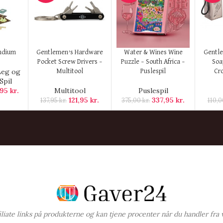
KØB HER
KØB HER
KØB H
ndium
Gentlemen’s Hardware
Water & Wines Wine
Gentl
Pocket Screw Drivers –
Puzzle – South Africa –
Soa
Leg og
Multitool
Puslespil
Cr
Spil
,95
kr.
Multitool
Puslespil
121,95
kr.
337,95
kr.
137,95
kr.
375,00
kr.
110,
ffiliate links på produkterne og kan tjene procenter når du handler fra 