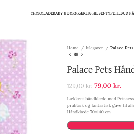
CHOKOLADE
BABY & BØRN
KÆRLIG HILSEN
TYPE
TILBUD P
Home
Julegaver
Palace Pet
Palace Pets Hå
79,00
kr.
129,00
kr.
Lækkert håndklæde med Prinsesse
praktisk og fantastisk gave til a
Håndklæde 70×140 cm.