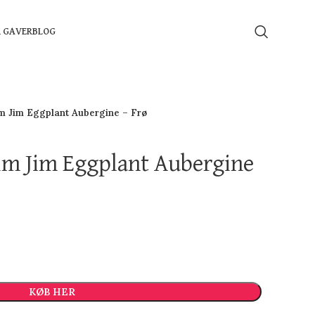
Å GAVER
BLOG
im Jim Eggplant Aubergine – Frø
lim Jim Eggplant Aubergine
KØB HER