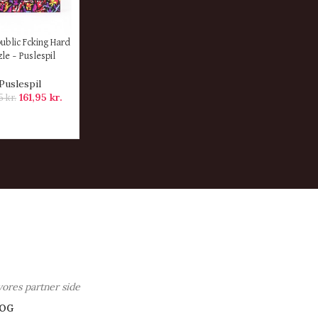
ER
public Fcking Hard
le – Puslespil
Puslespil
161,95
kr.
95
kr.
vores partner side
OG