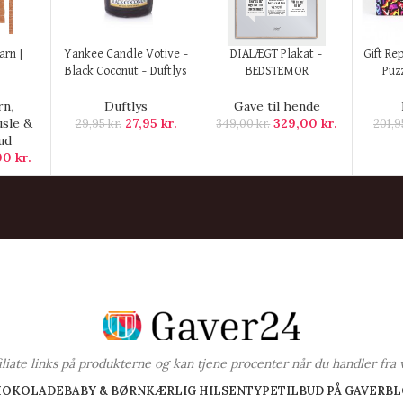
KØB HER
KØB HER
KØB H
arn |
Yankee Candle Votive –
DIALÆGT Plakat –
Gift Re
Black Coconut – Duftlys
BEDSTEMOR
Puzz
rn
,
Duftlys
Gave til hende
usle &
27,95
kr.
329,00
kr.
29,95
kr.
349,00
kr.
201,
ud
00
kr.
ffiliate links på produkterne og kan tjene procenter når du handler fra 
HOKOLADE
BABY & BØRN
KÆRLIG HILSEN
TYPE
TILBUD PÅ GAVER
BL