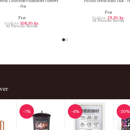
Seeds Collection Pollinators Flowers
Piccolo Seeds Basil Thai – F
– Frø
Frø
Frø
29,95
kr.
32,95
kr.
Af Piccolo Seeds
108,95
kr.
117,95
kr.
Af Piccolo Seeds
ver
-7%
-6%
-20%