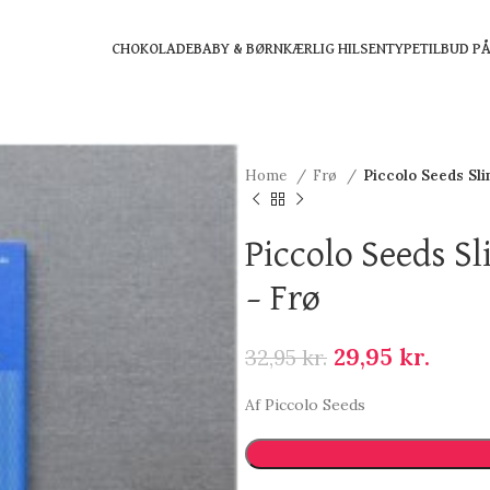
CHOKOLADE
BABY & BØRN
KÆRLIG HILSEN
TYPE
TILBUD P
Home
Frø
Piccolo Seeds Sl
Piccolo Seeds S
– Frø
29,95
kr.
32,95
kr.
Af Piccolo Seeds