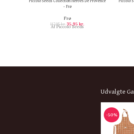
Piccolo Seeds Collection Herbes De Provence
Piccolo 
– Frø
Frø
35,95
kr.
117,95
kr.
Af Piccolo Seeds
Udvalgte Ga
-50%