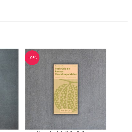
-9%
-9%