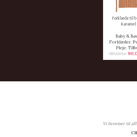
KØB HER
Forklæde til b
Karamel
Baby & Bø
Forklæder
,
P
Pleje
,
Tilb
90,
180,00
kr.
Vi henviser til a
C