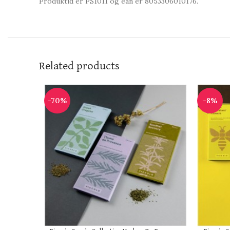
Produktid er PS1011 og ean er 8053306010176.
Related products
-70%
-8%