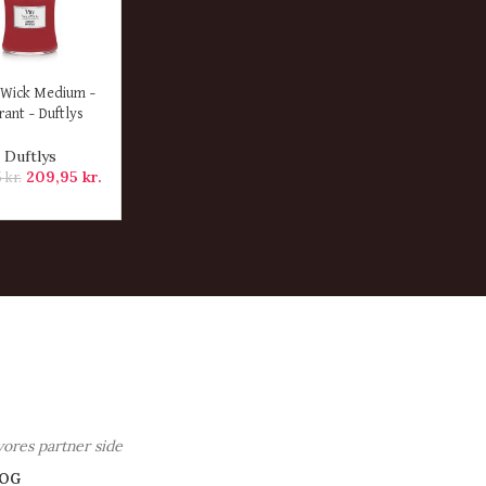
ER
Wick Medium –
rant – Duftlys
Duftlys
209,95
kr.
5
kr.
vores partner side
OG