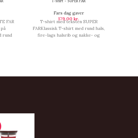
AR
T-shirt – SUPER FAR
T-
Fars dag gaver
179,00
kr.
TE FAR
T-shirt med teksten SUPER
T-shi
 på
FARKlassisk T-shirt med rund hals,
lo
d rund
fire-lags halsrib og nakke- og
front
kke- og
skulderbånd. Holder faconen vask
hals, 
n vask
efter vask.En rigtig god kvalitets T-
skuld
tets T-
shirt!Størrelsesguide:Størrelsesguiden
efter v
sesguiden
er målt efter standard målemetoder.
shirt!St
VERDENS
Alle målangivelser, T-shirt - SUPER
er mål
FAR.