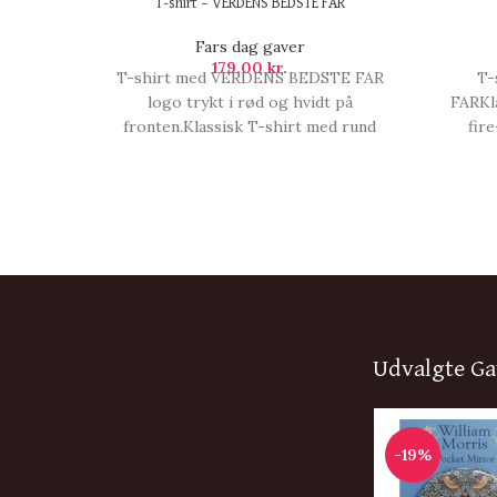
T-shirt – VERDENS BEDSTE FAR
Fars dag gaver
179,00
kr.
T-shirt med VERDENS BEDSTE FAR
T-
logo trykt i rød og hvidt på
FARKla
fronten.Klassisk T-shirt med rund
fir
hals, fire-lags halsrib og nakke- og
skuld
skulderbånd. Holder faconen vask
efter 
efter vask.En rigtig god kvalitets T-
shirt!S
shirt!Størrelsesguide:Størrelsesguiden
er mål
er målt efter s, T-shirt - VERDENS
Alle m
BEDSTE FAR.
Udvalgte Ga
-19%