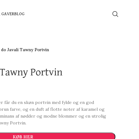
Å GAVER
BLOG
 do Javali Tawny Portvin
i Tawny Portvin
er får du en skøn portvin med fylde og en god
brun farve, og en duft af flotte noter af karamel og
ominans af nødder og modne blommer og en utrolig
awny Portvin.
KØB HER