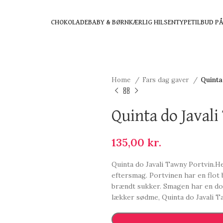
CHOKOLADE
BABY & BØRN
KÆRLIG HILSEN
TYPE
TILBUD P
Home
Fars dag gaver
Quinta
Quinta do Javal
135,00
kr.
Quinta do Javali Tawny Portvin.H
eftersmag. Portvinen har en flot 
brændt sukker. Smagen har en d
lækker sødme, Quinta do Javali T