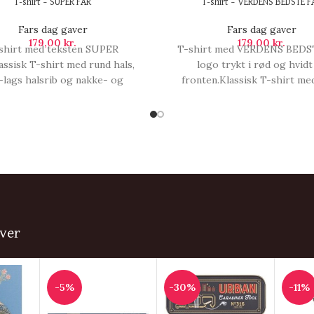
T-shirt – SUPER FAR
T-shirt – VERDENS BEDSTE F
Fars dag gaver
Fars dag gaver
179,00
kr.
179,00
kr.
shirt med teksten SUPER
T-shirt med VERDENS BEDS
ssisk T-shirt med rund hals,
logo trykt i rød og hvidt
e-lags halsrib og nakke- og
fronten.Klassisk T-shirt me
erbånd. Holder faconen vask
hals, fire-lags halsrib og na
vask.En rigtig god kvalitets T-
skulderbånd. Holder facone
tørrelsesguide:Størrelsesguiden
efter vask.En rigtig god kvali
t efter standard målemetoder.
shirt!Størrelsesguide:Størrel
ålangivelser, T-shirt - SUPER
er målt efter s, T-shirt - 
FAR.
BEDSTE FAR.
ver
-5%
-30%
-11%