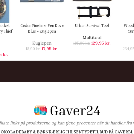
KØB HER
KØB HER
KØB H
ocket
Cedon Fineliner Pen Dove
Urban Survival Tool
Wood
y Thief
Blue – Kuglepen
Cur
Multitool
Kuglepen
129,95
kr.
185,00
kr.
17,95
kr.
18,90
kr.
234,9
95
kr.
ffiliate links på produkterne og kan tjene procenter når du handler fra 
HOKOLADE
BABY & BØRN
KÆRLIG HILSEN
TYPE
TILBUD PÅ GAVER
BL