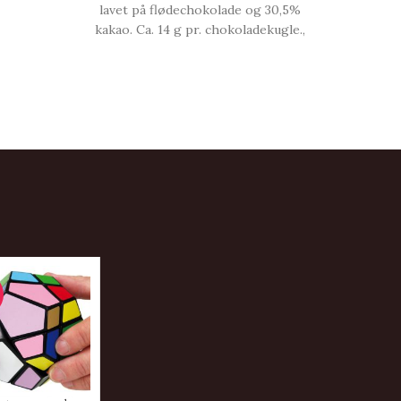
lavet på flødechokolade og 30,5%
kakao. Ca. 14 g pr. chokoladekugle.,
Chokoladekugle | Chokolade med
yoghurtcrisp.