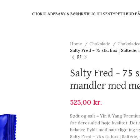
CHOKOLADE
BABY & BØRN
KÆRLIG HILSEN
TYPE
TILBUD P
Home
Chokolade
Chokolade
Salty Fred – 75 stk. box | Salted
Salty Fred – 75 s
mandler med mø
525,00
kr.
Sødt og salt = Yin & Yang Premiu
for deres altid høje kvalitet. Det
balance Fyldt med naturlige ingr
Salty Fred – 75 stk. box | Salted