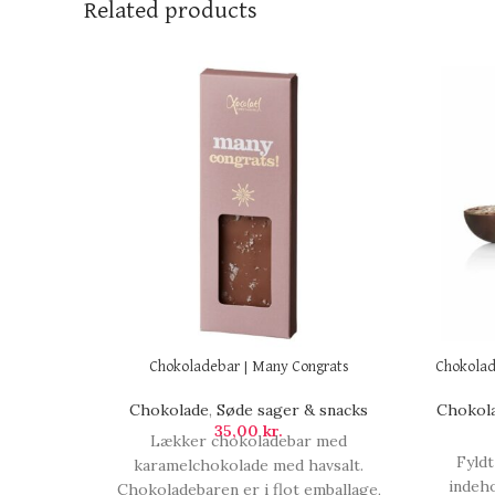
Related products
Chokoladebar | Many Congrats
Chokolad
Chokolade
,
Søde sager & snacks
Chokol
35,00
kr.
Lækker chokoladebar med
Fyld
karamelchokolade med havsalt.
indeh
Chokoladebaren er i flot emballage,