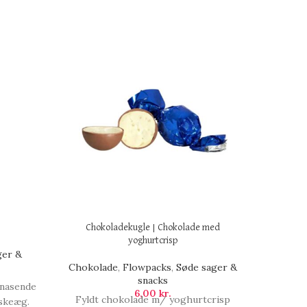
Chokoladekugle | Chokolade med
Chok
yoghurtcrisp
ger &
Chokol
Chokolade
,
Flowpacks
,
Søde sager &
snacks
knasende
Mørkt 
6,00
kr.
Fyldt chokolade m/ yoghurtcrisp
åskeæg.
Chokol