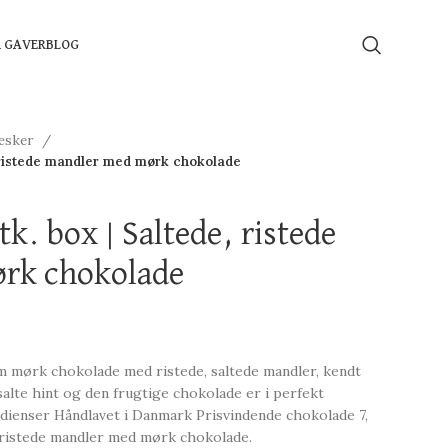
Å GAVER
BLOG
æsker
e, ristede mandler med mørk chokolade
tk. box | Saltede, ristede
rk chokolade
m mørk chokolade med ristede, saltede mandler, kendt
 salte hint og den frugtige chokolade er i perfekt
edienser Håndlavet i Danmark Prisvindende chokolade 7,
e, ristede mandler med mørk chokolade.