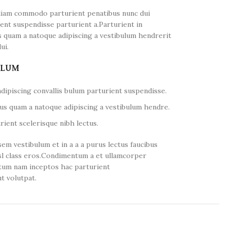
diam commodo parturient penatibus nunc dui
ient suspendisse parturient a.Parturient in
s quam a natoque adipiscing a vestibulum hendrerit
ui.
ULUM
dipiscing convallis bulum parturient suspendisse.
tus quam a natoque adipiscing a vestibulum hendre.
ient scelerisque nibh lectus.
em vestibulum et in a a a purus lectus faucibus
isl class eros.Condimentum a et ullamcorper
tum nam inceptos hac parturient
t volutpat.