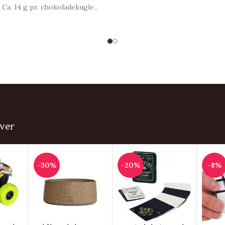
 Ca. 14 g pr. chokoladekugle.,
ladekugle | Mørk chokolade
med crisp.
ver
-30%
-20%
-8%