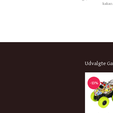
kakao.
hvor der står 'Many Congrats' på
Choko
æsken. 50 g., Chokoladebar | Many
Congrats.
Udvalgte Ga
-13%