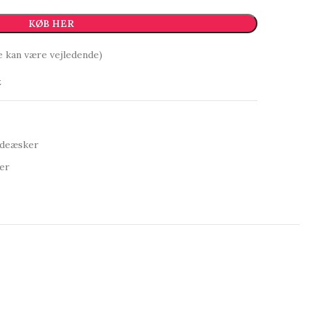
KØB HER
e kan være vejledende)
t
deæsker
er