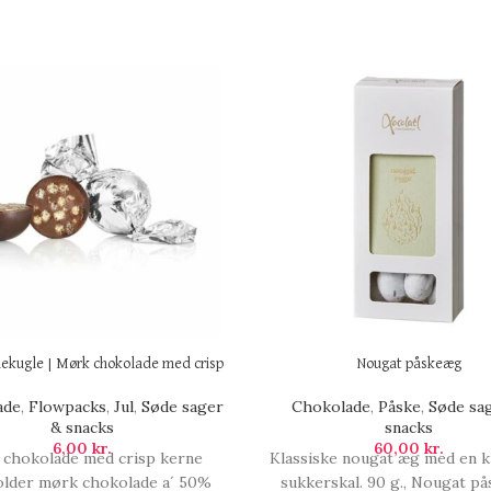
ekugle | Mørk chokolade med crisp
Nougat påskeæg
ade
,
Flowpacks
,
Jul
,
Søde sager
Chokolade
,
Påske
,
Søde sa
& snacks
snacks
6,00
kr.
60,00
kr.
t chokolade med crisp kerne
Klassiske nougat æg med en 
older mørk chokolade a´ 50%
sukkerskal. 90 g., Nougat p