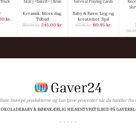
KØB HER
KØB HER
KØB H
Truck
Skål | “Enkelt” | Brun
Survival Playing Cards
Rece
Ske
r
Keramik
,
Mors dag
,
Baby & Børn
,
Leg og
,00
kr.
Tilbud
kreativitet
,
Spil
245,00
kr.
110,95
kr.
350,00
kr.
137,95
kr.
215,0
ffiliate links på produkterne og kan tjene procenter når du handler fra 
HOKOLADE
BABY & BØRN
KÆRLIG HILSEN
TYPE
TILBUD PÅ GAVER
BL