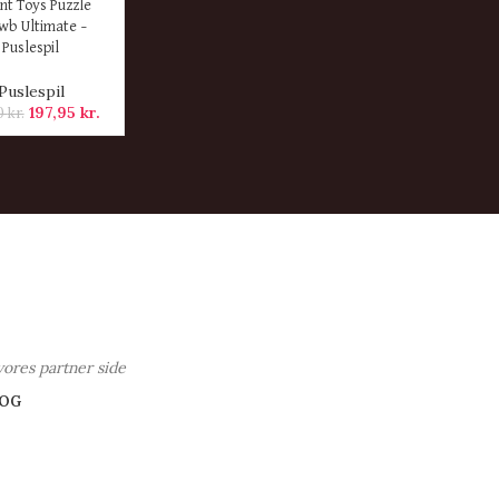
ER
nt Toys Puzzle
wb Ultimate –
Puslespil
Puslespil
197,95
kr.
0
kr.
vores partner side
OG