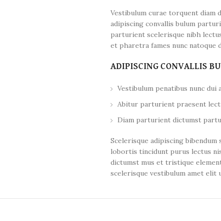
Vestibulum curae torquent diam 
adipiscing convallis bulum partur
parturient scelerisque nibh lectu
et pharetra fames nunc natoque d
ADIPISCING CONVALLIS B
Vestibulum penatibus nunc dui a
Abitur parturient praesent lec
Diam parturient dictumst partur
Scelerisque adipiscing bibendum s
lobortis tincidunt purus lectus n
dictumst mus et tristique elemen
scelerisque vestibulum amet elit u