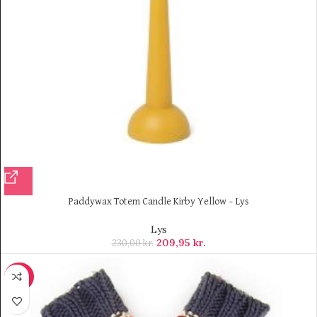
Paddywax Totem Candle Kirby Yellow – Lys
Lys
209,95
kr.
230,00
kr.
-30%