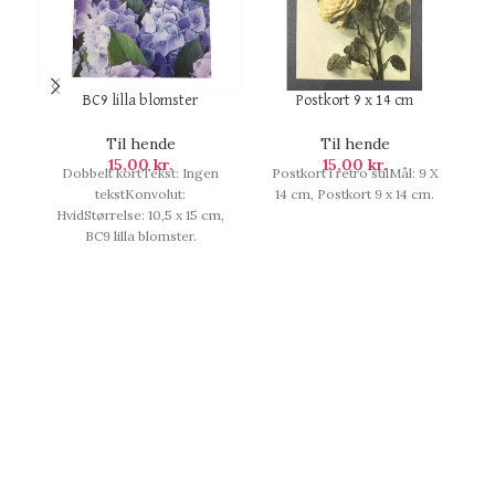
BC9 lilla blomster
Postkort 9 x 14 cm
Til hende
Til hende
15,00
kr.
15,00
kr.
Dobbelt kortTekst: Ingen
Postkort i retro stilMål: 9 X
tekstKonvolut:
14 cm, Postkort 9 x 14 cm.
HvidStørrelse: 10,5 x 15 cm,
BC9 lilla blomster.
ud
e
un
sp