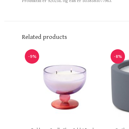
Produktid er 92025E og ean er 5038581077963.
Related products
-9%
-8%