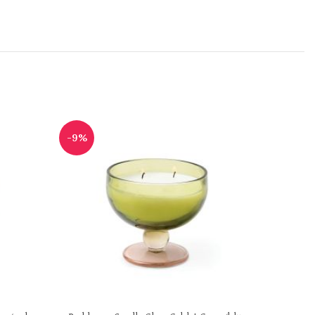
-9%
-9%