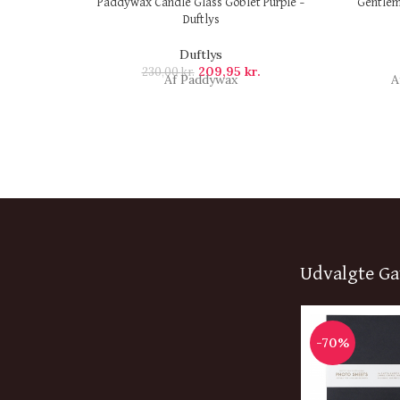
Paddywax Candle Glass Goblet Purple –
Gentlem
Duftlys
Duftlys
209,95
kr.
230,00
kr.
Af Paddywax
A
Udvalgte Ga
-70%