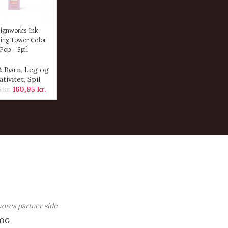
ER
ignworks Ink
ing Tower Color
Pop – Spil
& Børn
,
Leg og
ativitet
,
Spil
160,95
kr.
5
kr.
vores partner side
OG