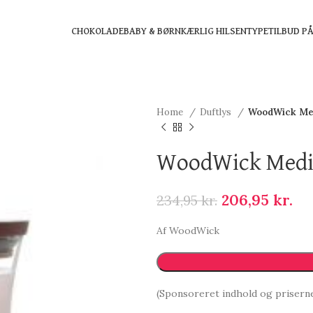
CHOKOLADE
BABY & BØRN
KÆRLIG HILSEN
TYPE
TILBUD P
Home
Duftlys
WoodWick Med
WoodWick Mediu
206,95
kr.
234,95
kr.
Af WoodWick
(Sponsoreret indhold og prisern