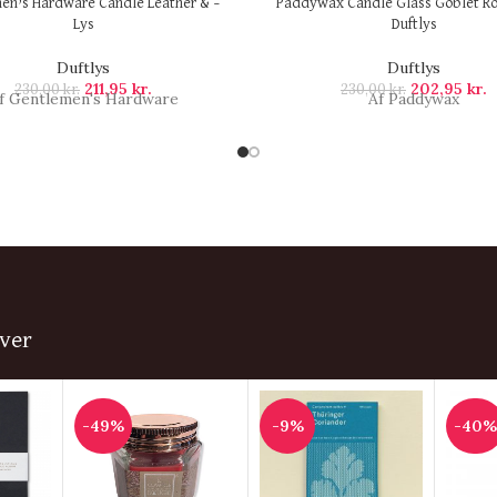
en’s Hardware Candle Leather & –
Paddywax Candle Glass Goblet Ro
Lys
Duftlys
Duftlys
Duftlys
211,95
kr.
202,95
kr.
230,00
kr.
230,00
kr.
f Gentlemen's Hardware
Af Paddywax
ver
-49%
-9%
-40