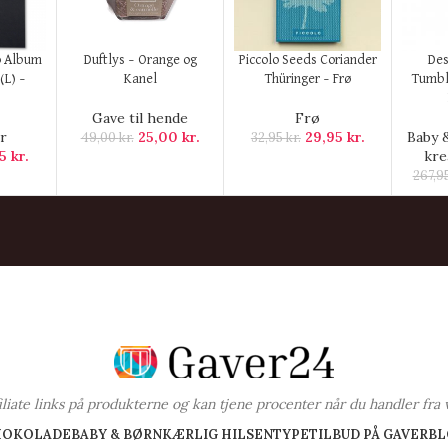
KØB HER
KØB HER
KØB H
o Album
Duftlys – Orange og
Piccolo Seeds Coriander
Des
(L) –
Kanel
Thüringer – Frø
Tumbl
Gave til hende
Frø
r
25,00
kr.
29,95
kr.
Baby 
49,00
kr.
32,95
kr.
95
kr.
kre
267,9
ffiliate links på produkterne og kan tjene procenter når du handler fra 
HOKOLADE
BABY & BØRN
KÆRLIG HILSEN
TYPE
TILBUD PÅ GAVER
BL