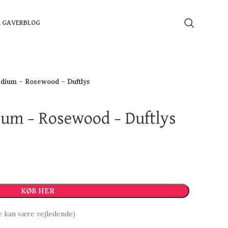
Å GAVER
BLOG
ium – Rosewood – Duftlys
m – Rosewood – Duftlys
KØB HER
e kan være vejledende)