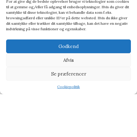
For at give dig de bedste oplevelser bruger vi teknologier som cookies
til at gemme og/eller få adgang til enhedsoplysninger. Hvis du giver dit
samtykke til disse teknologier, kan vi behandle data som f.eks.
browsingadfærd eller unikke ID'er på dette websted. Hvis du ikke giver
dit samtykke eller trækker dit samtykke tilbage, kan det have en negativ
indvirkning på visse funktioner og egenskaber.
Godkend
Afvis
Hue – Helldor Black/Blue
Se præferencer
Julegaver til ham
149,50
kr.
299,00
kr.
Cookiepolitik
Shop
Filters
Wishlist
Tilbud
-10%