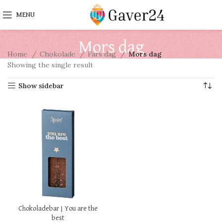
MENU
Mors dag
Home
Chokolade
Fars dag
Mors dag
Showing the single result
Show sidebar
Chokoladebar | You are the
best