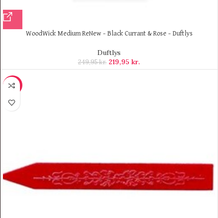
WoodWick Medium ReNew – Black Currant & Rose – Duftlys
Duftlys
219,95
kr.
249,95
kr.
-14%