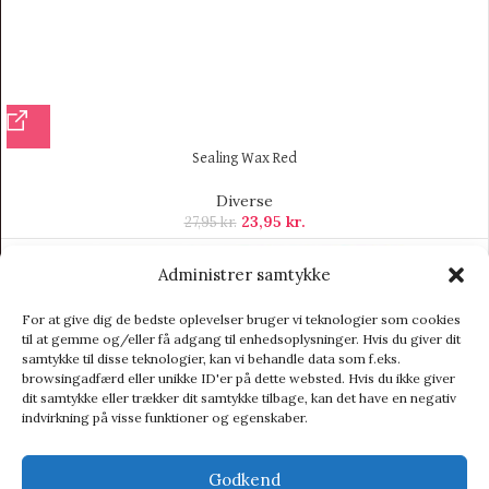
Sealing Wax Red
Diverse
23,95
kr.
27,95
kr.
Administrer samtykke
-10%
For at give dig de bedste oplevelser bruger vi teknologier som cookies
til at gemme og/eller få adgang til enhedsoplysninger. Hvis du giver dit
samtykke til disse teknologier, kan vi behandle data som f.eks.
browsingadfærd eller unikke ID'er på dette websted. Hvis du ikke giver
dit samtykke eller trækker dit samtykke tilbage, kan det have en negativ
indvirkning på visse funktioner og egenskaber.
Godkend