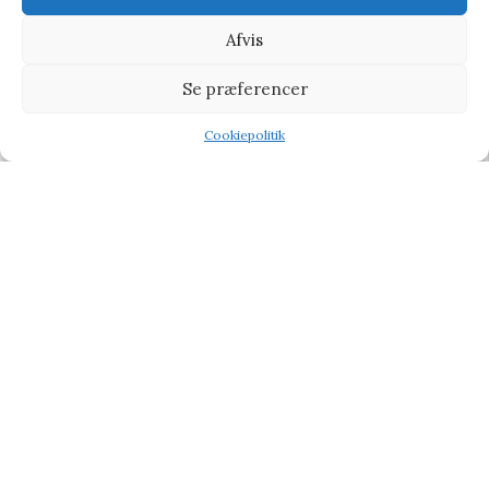
Afvis
Se præferencer
Cookiepolitik
Shop
Filters
Wishlist
Tilbud
Games Room Sudoku: Easy-medium – Spil
Baby & Børn
,
Leg og kreativitet
,
Spil
139,95
kr.
155,00
kr.
Vi henviser til affiliate links på produkterne og kan tjene