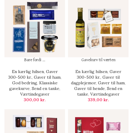
Bare fordi …
Gavekurv til værten
En kærlig hilsen
,
Gaver
En kærlig hilsen
,
Gaver
300-500 kr.
,
Gaver til ham
,
300-500 kr.
,
Gaver til
God bedring
,
Klassiske
dagplejemor
,
Gaver til ham
,
gavekurve
,
Send en tanke
,
Gaver til hende
,
Send en
Værtindegaver
tanke
,
Værtindegaver
300,00
kr.
339,00
kr.