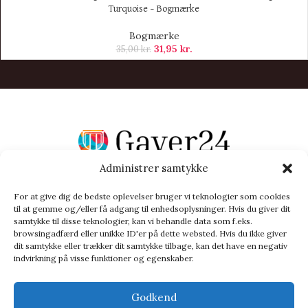
Turquoise – Bogmærke
Bogmærke
31,95
kr.
35,00
kr.
Administrer samtykke
Vi henviser til affiliate links på produkterne og kan tjene
procenter når du handler fra vores partner side
For at give dig de bedste oplevelser bruger vi teknologier som cookies
CHOKOLADE
BABY & BØRN
KÆRLIG HILSEN
TYPE
til at gemme og/eller få adgang til enhedsoplysninger. Hvis du giver dit
samtykke til disse teknologier, kan vi behandle data som f.eks.
TILBUD PÅ GAVER
BLOG
browsingadfærd eller unikke ID'er på dette websted. Hvis du ikke giver
dit samtykke eller trækker dit samtykke tilbage, kan det have en negativ
indvirkning på visse funktioner og egenskaber.
Godkend