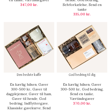
en tanke
,
Værtindegaver
hende
,
God bedring
,
347,00
kr.
Selvforkælelse
,
Send en
tanke
335,00
kr.
Den bedste kaffe
God bedring til dig
En kærlig hilsen
,
Gaver
En kærlig hilsen
,
Gaver
300-500 kr.
,
Gaver til
300-500 kr.
,
God bedring
,
dagplejemor
,
Gaver til ham
,
Send en tanke
,
Gaver til hende
,
God
Værtindegaver
bedring
,
Indflyttergave
,
370,00
kr.
Klassiske gavekurve
,
Send