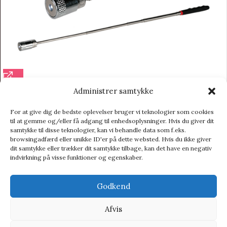
Administrer samtykke
Udskydbar og magnetisk LED-lygte
For at give dig de bedste oplevelser bruger vi teknologier som cookies
Kalendergaver / Smågaver
til at gemme og/eller få adgang til enhedsoplysninger. Hvis du giver dit
59,00
kr.
79,00
kr.
samtykke til disse teknologier, kan vi behandle data som f.eks.
browsingadfærd eller unikke ID'er på dette websted. Hvis du ikke giver
dit samtykke eller trækker dit samtykke tilbage, kan det have en negativ
indvirkning på visse funktioner og egenskaber.
Godkend
Afvis
Vi henviser til affiliate links på produkterne og kan tjene
procenter når du handler fra vores partner side