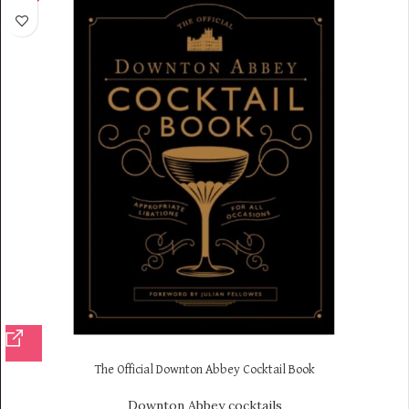
The Official Downton Abbey Cocktail Book
Downton Abbey cocktails