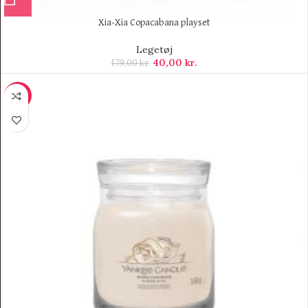
Xia-Xia Copacabana playset
Legetøj
40,00
kr.
179,00
kr.
-10%