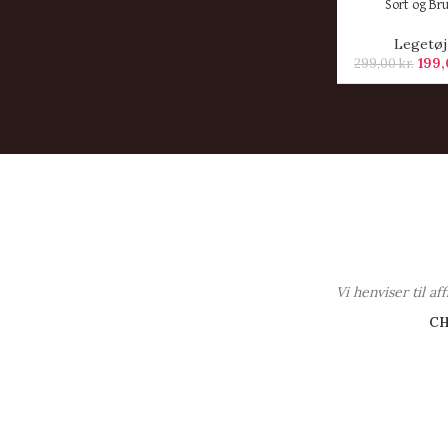
Sort og Br
Legetøj
199
299,00
kr.
Vi henviser til a
C