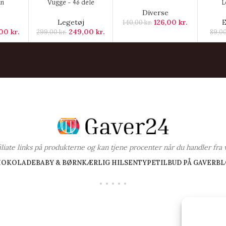
un
Vugge – 46 dele
L
Diverse
Legetøj
126,00
kr.
E
140,00
kr.
,00
kr.
249,00
kr.
299,00
kr.
89,0
ffiliate links på produkterne og kan tjene procenter når du handler fra 
HOKOLADE
BABY & BØRN
KÆRLIG HILSEN
TYPE
TILBUD PÅ GAVER
BL