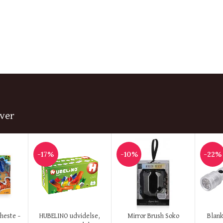
ver
-17%
-10%
-22%
KØB HER
KØB HER
KØB H
heste –
HUBELINO udvidelse,
Mirror Brush Soko
Blank