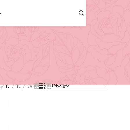
G
12
18
24