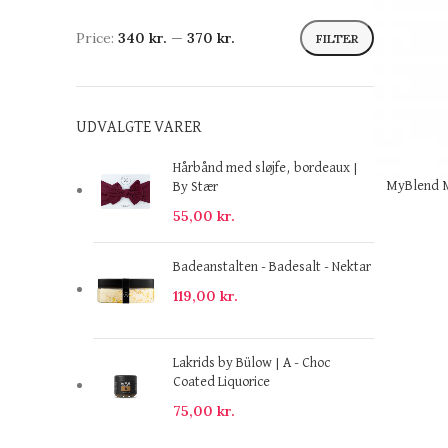
Price:
340 kr.
—
370 kr.
FILTER
UDVALGTE VARER
Hårbånd med sløjfe, bordeaux |
MyBlend M
By Stær
55,00
kr.
Badeanstalten - Badesalt - Nektar
119,00
kr.
Lakrids by Bülow | A - Choc
Coated Liquorice
75,00
kr.