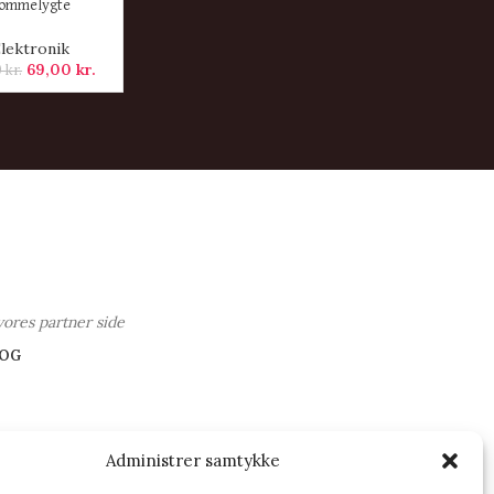
ommelygte
lektronik
69,00
kr.
0
kr.
vores partner side
OG
Administrer samtykke