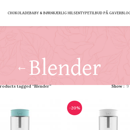
CHOKOLADE
BABY & BØRN
KÆRLIG HILSEN
TYPE
TILBUD PÅ GAVER
BLO
Blender
roducts tagged “Blender”
Show
9
-20%