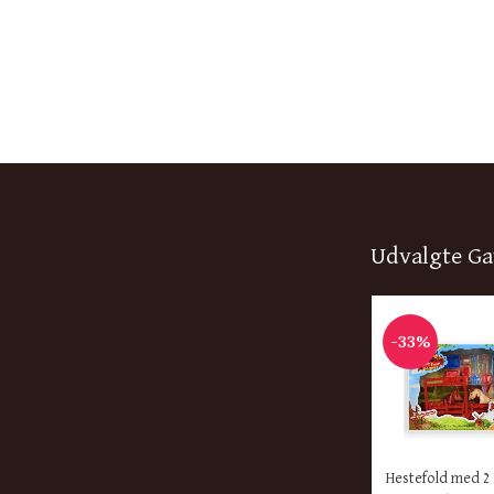
Udvalgte Ga
-33%
KØB HER
Hestefold med 2 