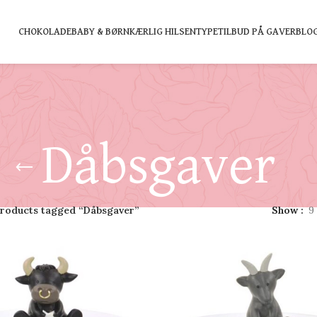
CHOKOLADE
BABY & BØRN
KÆRLIG HILSEN
TYPE
TILBUD PÅ GAVER
BLO
Dåbsgaver
roducts tagged “Dåbsgaver”
Show
9