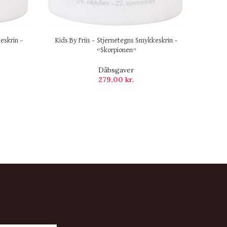
eskrin –
Kids By Friis – Stjernetegns Smykkeskrin –
“Skorpionen”
Dåbsgaver
279,00
kr.