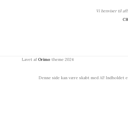
Vi henviser til a
C
Lavet af
Orimo
theme
2024
Denne side kan være skabt med AI! Indholdet er