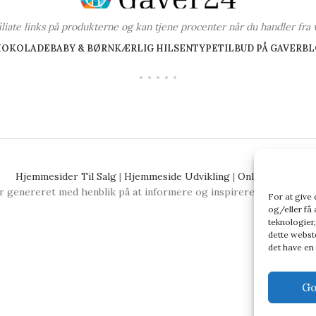
ffiliate links på produkterne og kan tjene procenter når du handler fra 
HOKOLADE
BABY & BØRN
KÆRLIG HILSEN
TYPE
TILBUD PÅ GAVER
BL
Hjemmesider Til Salg
|
Hjemmeside Udvikling
|
Online Tilbud
 genereret med henblik på at informere og inspirere, men vi anbefa
For at give
og/eller få 
teknologier,
dette webste
det have en
Go