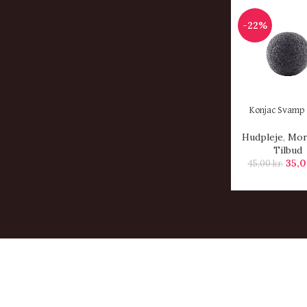
-22%
KØB HER
Konjac Svamp 
Hudpleje
,
Mor
Tilbud
35,
45,00
kr.