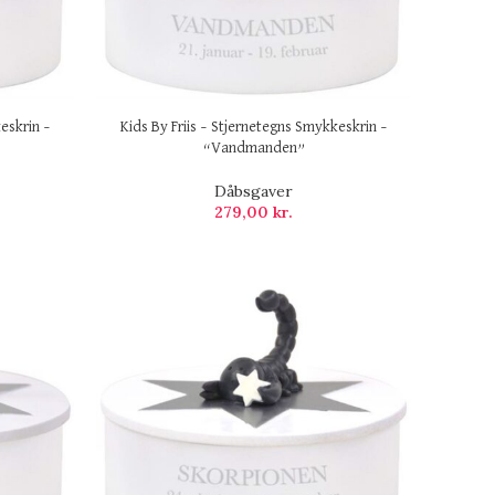
eskrin –
Kids By Friis – Stjernetegns Smykkeskrin –
“Vandmanden”
Dåbsgaver
279,00
kr.