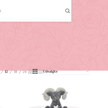
G
12
18
24