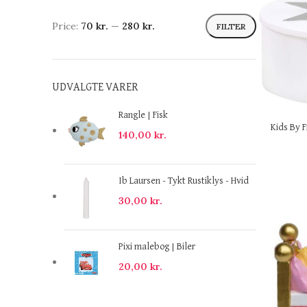
Price:
70 kr.
—
280 kr.
FILTER
UDVALGTE VARER
Rangle | Fisk
Kids By F
140,00
kr.
Ib Laursen - Tykt Rustiklys - Hvid
30,00
kr.
Pixi malebog | Biler
20,00
kr.