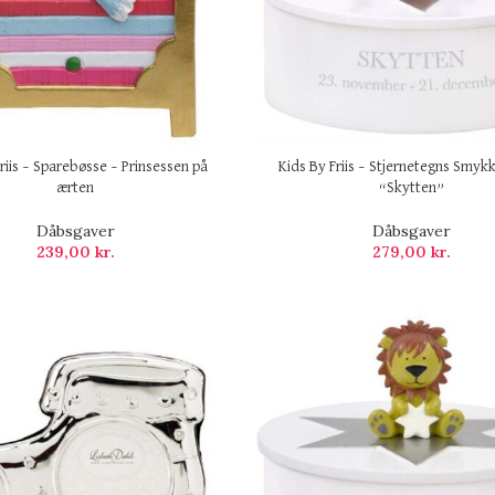
riis – Sparebøsse – Prinsessen på
Kids By Friis – Stjernetegns Smykk
ærten
“Skytten”
Dåbsgaver
Dåbsgaver
239,00
kr.
279,00
kr.