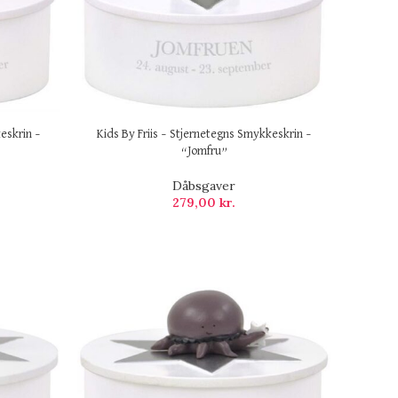
eskrin –
Kids By Friis – Stjernetegns Smykkeskrin –
“Jomfru”
Dåbsgaver
279,00
kr.