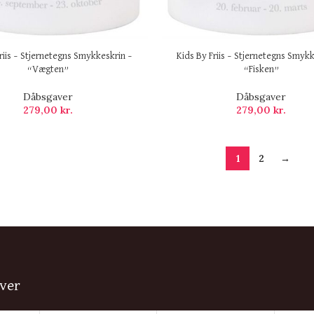
riis – Stjernetegns Smykkeskrin –
Kids By Friis – Stjernetegns Smykk
“Vægten”
“Fisken”
Dåbsgaver
Dåbsgaver
279,00
kr.
279,00
kr.
1
2
→
ver