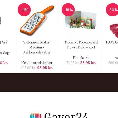
-11%
-19%
-30%
KØB HER
KØB HER
KØB H
| Grå
Victorinox Grater,
2totango Pop-up Card
HARVAR
Medium –
Flower Field – Kort
s dag
,
Køkkenredskaber
Postkort
A
00
kr.
Køkkenredskaber
58,95
kr.
72,95
kr.
269,
93,95
kr.
105,00
kr.