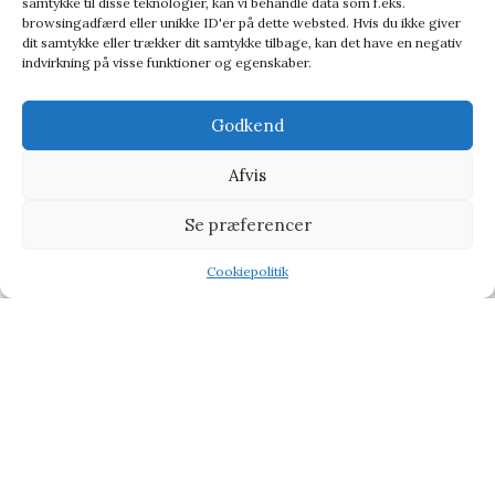
samtykke til disse teknologier, kan vi behandle data som f.eks.
browsingadfærd eller unikke ID'er på dette websted. Hvis du ikke giver
dit samtykke eller trækker dit samtykke tilbage, kan det have en negativ
indvirkning på visse funktioner og egenskaber.
Godkend
Afvis
Se præferencer
Røde Roser – En buket af sæberoser
Gaver til hende
Cookiepolitik
Shop
Filters
Wishlist
Tilbud
99,00
kr.
149,00
kr.
-11%