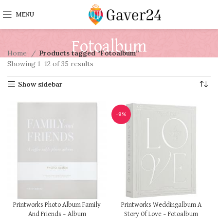
MENU
Fotoalbum
Home
Products tagged “Fotoalbum”
Showing 1–12 of 35 results
Show sidebar
-9%
Printworks Photo Album Family
Printworks Weddingalbum A
And Friends – Album
Story Of Love – Fotoalbum