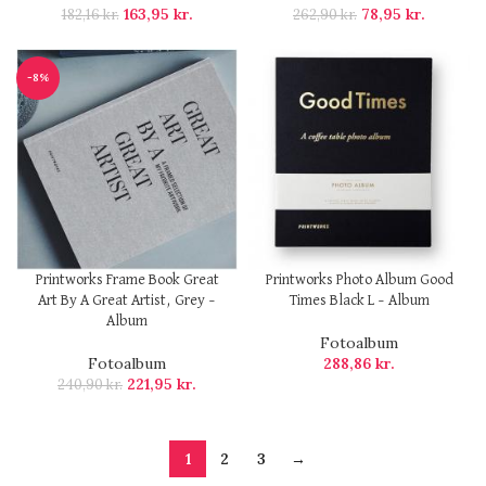
163,95
kr.
78,95
kr.
182,16
kr.
262,90
kr.
-8%
Printworks Frame Book Great
Printworks Photo Album Good
Art By A Great Artist, Grey –
Times Black L – Album
Album
Fotoalbum
Fotoalbum
288,86
kr.
221,95
kr.
240,90
kr.
1
2
3
→