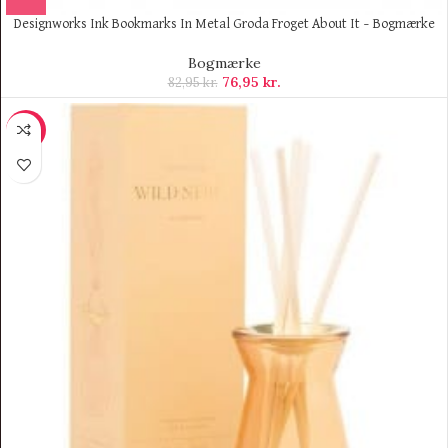
Designworks Ink Bookmarks In Metal Groda Froget About It – Bogmærke
Bogmærke
76,95
kr.
82,95
kr.
-70%