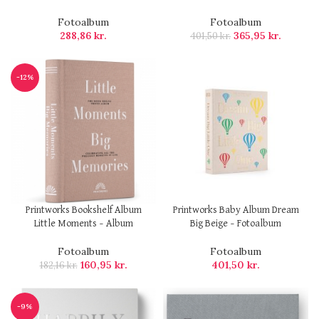
Fotoalbum
Fotoalbum
288,86
kr.
365,95
kr.
401,50
kr.
-12%
Printworks Bookshelf Album
Printworks Baby Album Dream
Little Moments – Album
Big Beige – Fotoalbum
Fotoalbum
Fotoalbum
160,95
kr.
401,50
kr.
182,16
kr.
-9%