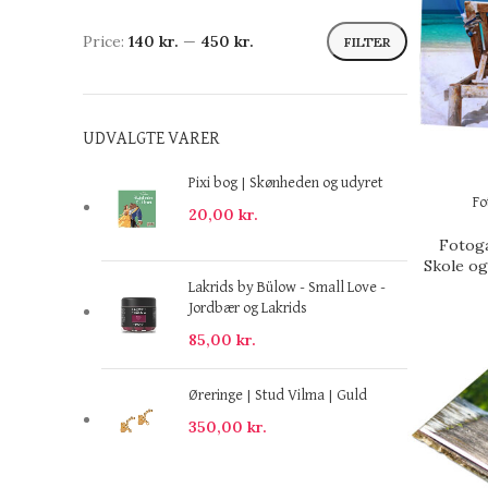
Price:
140 kr.
—
450 kr.
FILTER
UDVALGTE VARER
Pixi bog | Skønheden og udyret
Fo
20,00
kr.
Fotog
Skole og
Lakrids by Bülow - Small Love -
Jordbær og Lakrids
85,00
kr.
Øreringe | Stud Vilma | Guld
350,00
kr.