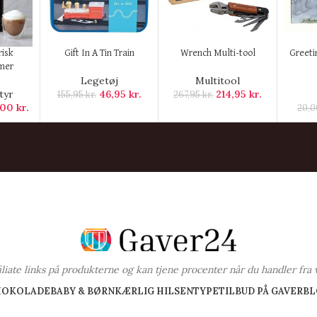
KØB HER
KØB HER
KØB H
risk
Gift In A Tin Train
Wrench Multi-tool
Greeti
mer
Legetøj
Multitool
tyr
46,95
kr.
214,95
kr.
155,95
kr.
267,95
kr.
,00
kr.
20,
ffiliate links på produkterne og kan tjene procenter når du handler fra 
HOKOLADE
BABY & BØRN
KÆRLIG HILSEN
TYPE
TILBUD PÅ GAVER
BL