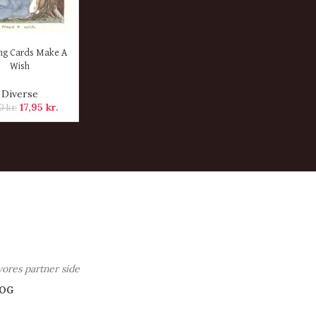
ER
ng Cards Make A
Wish
Diverse
17,95
kr.
00
kr.
vores partner side
OG