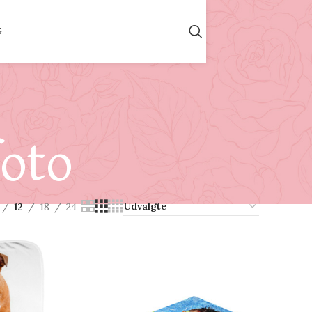
G
oto
12
18
24