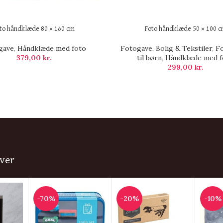
to håndklæde 80 × 160 cm
Foto håndklæde 50 × 100 
gave
,
Håndklæde med foto
Fotogave
,
Bolig & Tekstiler
,
F
379,00
kr.
til børn
,
Håndklæde med f
299,00
kr.
ver
-70%
-20%
-10%