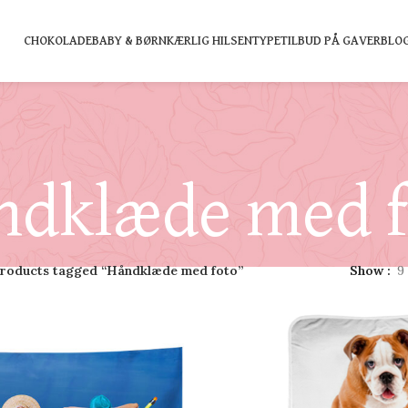
CHOKOLADE
BABY & BØRN
KÆRLIG HILSEN
TYPE
TILBUD PÅ GAVER
BLO
ndklæde med f
roducts tagged “Håndklæde med foto”
Show
9