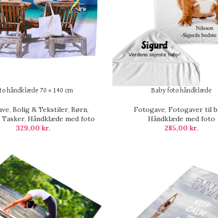
to håndklæde 70 × 140 cm
Baby foto håndklæde
ave
,
Bolig & Tekstiler
,
Børn,
Fotogave
,
Fotogaver til b
 Tasker
,
Håndklæde med foto
Håndklæde med foto
329,00
kr.
285,00
kr.