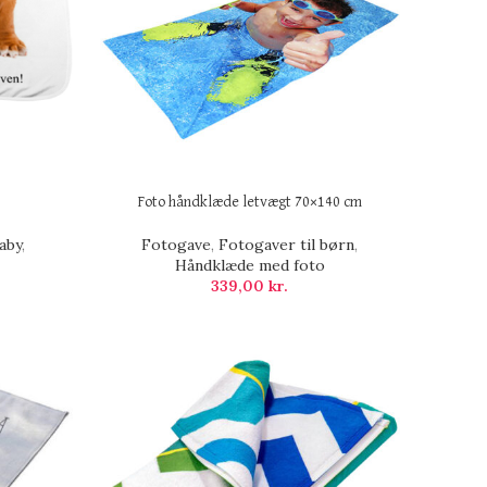
Foto håndklæde letvægt 70×140 cm
aby
,
Fotogave
,
Fotogaver til børn
,
Håndklæde med foto
339,00
kr.