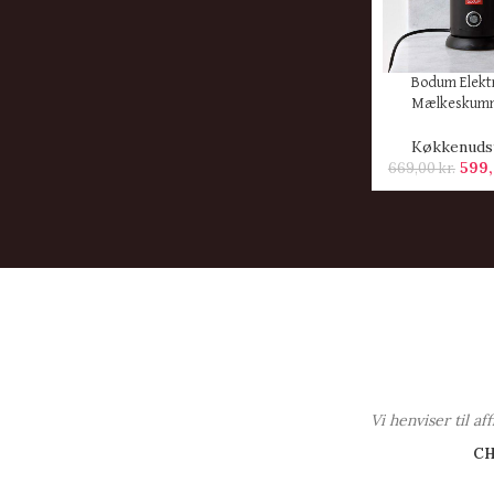
KØB HER
Bodum Elekt
Mælkeskum
Køkkenuds
599
669,00
kr.
Vi henviser til a
C