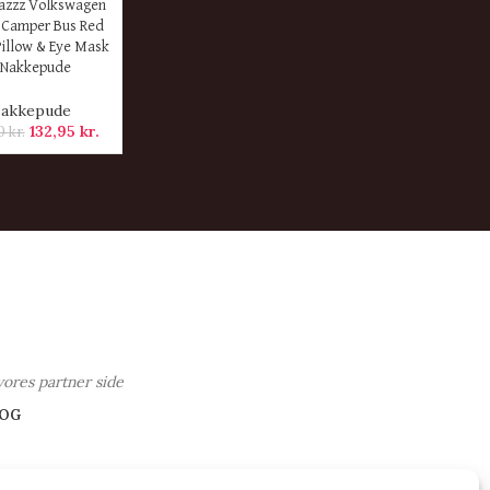
ER
azzz Volkswagen
 Camper Bus Red
Pillow & Eye Mask
 Nakkepude
akkepude
132,95
kr.
00
kr.
vores partner side
OG