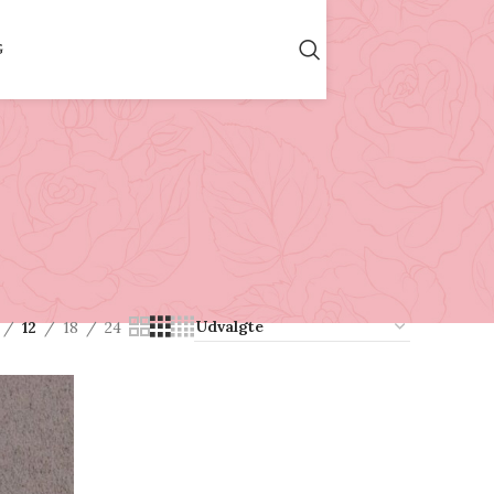
G
12
18
24