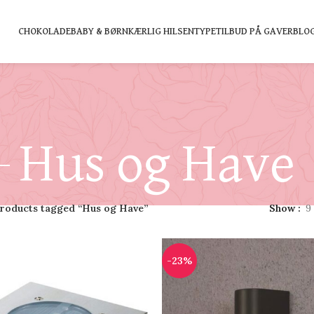
CHOKOLADE
BABY & BØRN
KÆRLIG HILSEN
TYPE
TILBUD PÅ GAVER
BLO
Hus og Have
roducts tagged “Hus og Have”
Show
9
-23%