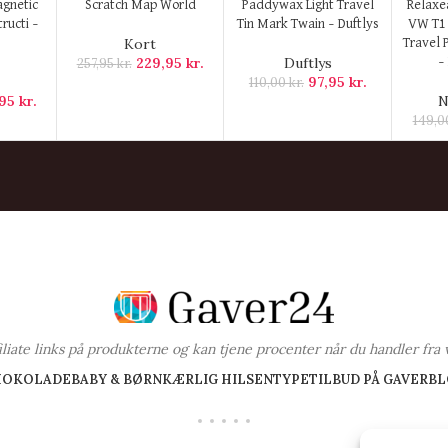
KØB HER
KØB HER
KØB H
agnetic
Scratch Map World
Paddywax Light Travel
Relaxe
ructi –
Tin Mark Twain – Duftlys
VW T1
Kort
Travel 
229,95
kr.
Duftlys
257,95
kr.
–
97,95
kr.
110,00
kr.
,95
kr.
N
149,
ffiliate links på produkterne og kan tjene procenter når du handler fra 
HOKOLADE
BABY & BØRN
KÆRLIG HILSEN
TYPE
TILBUD PÅ GAVER
BL