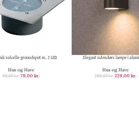
sk solcelle groundspot m. 2 LED
Elegant udendørs lampe i alum
Hus og Have
Hus og Have
79,00
kr.
229,00
kr.
99,00
kr.
299,00
kr.