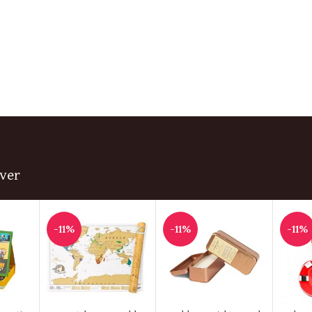
ver
-11%
-11%
-11%