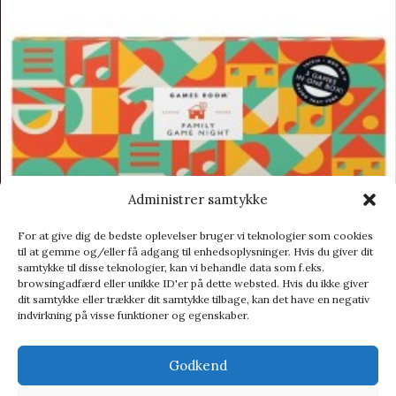
Administrer samtykke
For at give dig de bedste oplevelser bruger vi teknologier som cookies
til at gemme og/eller få adgang til enhedsoplysninger. Hvis du giver dit
samtykke til disse teknologier, kan vi behandle data som f.eks.
browsingadfærd eller unikke ID'er på dette websted. Hvis du ikke giver
dit samtykke eller trækker dit samtykke tilbage, kan det have en negativ
indvirkning på visse funktioner og egenskaber.
Games Room Family Game Night Gift Set – Spil
Baby & Børn
,
Leg og kreativitet
,
Spil
Godkend
254,95
kr.
282,95
kr.