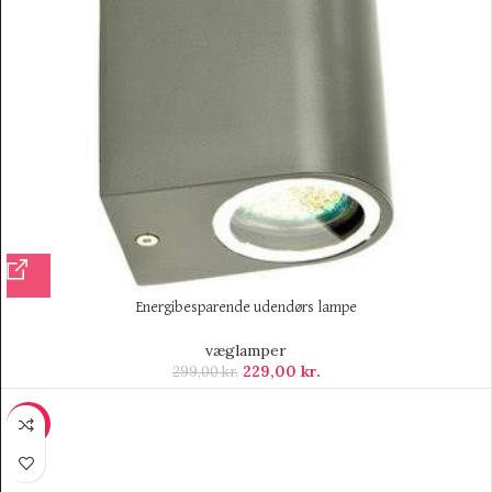
Energibesparende udendørs lampe
væglamper
229,00
kr.
299,00
kr.
-10%