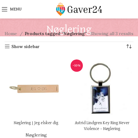
MENU
Nøglering
Home
Products tagged “Nøglering”
Showing all 3 results
Show sidebar
-10%
Nøglering | Jeg elsker dig
Astrid Lindgren Key Ring Never
Violence – Nøglering
Nøglering