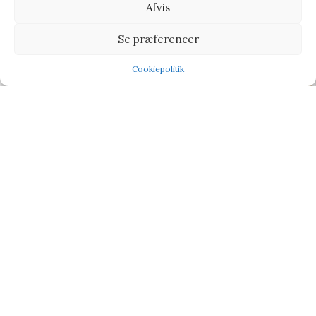
Afvis
-7%
Se præferencer
Cookiepolitik
Shop
Filters
Wishlist
Tilbud
Pop-up Card 30 Butterflies