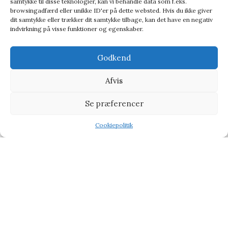
samtykke til disse teknologier, kan vi behandle data som f.eks.
browsingadfærd eller unikke ID'er på dette websted. Hvis du ikke giver
dit samtykke eller trækker dit samtykke tilbage, kan det have en negativ
indvirkning på visse funktioner og egenskaber.
Godkend
Afvis
Se præferencer
Two Bad Mice Greeting Card Hi Beautiful – Kort
Postkort
Cookiepolitik
Shop
Filters
Wishlist
Tilbud
18,95
kr.
20,00
kr.
-11%