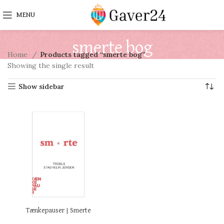
MENU
smerte bog
Home
Products tagged “smerte bog”
Showing the single result
Show sidebar
Tænkepauser | Smerte