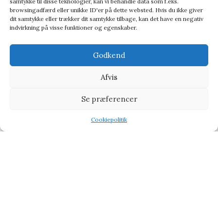
samtykke til disse teknologier, kan vi behandle data som f.eks.
browsingadfærd eller unikke ID'er på dette websted. Hvis du ikke giver
dit samtykke eller trækker dit samtykke tilbage, kan det have en negativ
indvirkning på visse funktioner og egenskaber.
Godkend
Afvis
Se præferencer
Ridley’s Games Room Ridley’s Vinyl Record Dominoes In Cdu – Spil
Baby & Børn
,
Leg og kreativitet
,
Spil
Cookiepolitik
Shop
Filters
Wishlist
Tilbud
186,95
kr.
205,00
kr.
-20%