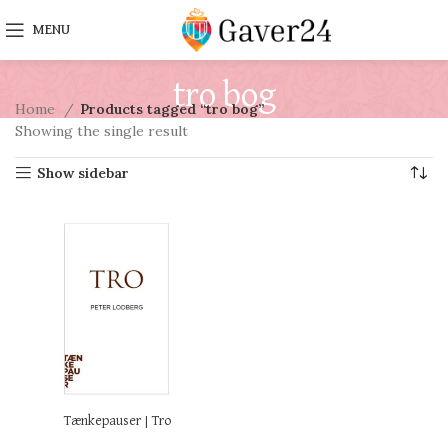
MENU
tro bog
Home
Products tagged “tro bog”
Showing the single result
Show sidebar
Tænkepauser | Tro