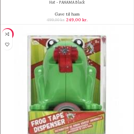
Hat – PANAMA Black
Gave til ham
249,00
kr.
499,00
kr.
-37%