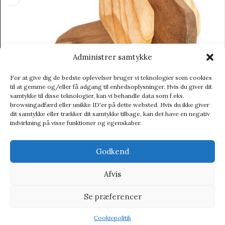
Administrer samtykke
For at give dig de bedste oplevelser bruger vi teknologier som cookies
til at gemme og/eller få adgang til enhedsoplysninger. Hvis du giver dit
samtykke til disse teknologier, kan vi behandle data som f.eks.
browsingadfærd eller unikke ID'er på dette websted. Hvis du ikke giver
dit samtykke eller trækker dit samtykke tilbage, kan det have en negativ
indvirkning på visse funktioner og egenskaber.
Godkend
Afvis
FableWood – Far Elefant
Se præferencer
Brugskunst
489,00
kr.
Cookiepolitik
599,00
kr.
Shop
Wishlist
Tilbud