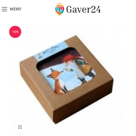
MENU
-11%
Click to enlarge