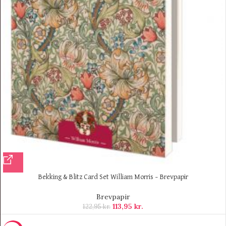
Bekking & Blitz Card Set William Morris – Brevpapir
Brevpapir
113,95
kr.
122,95
kr.