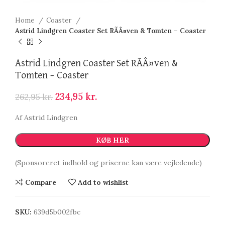
Home
Coaster
Astrid Lindgren Coaster Set RÃÂ¤ven & Tomten – Coaster
Astrid Lindgren Coaster Set RÃÂ¤ven &
Tomten – Coaster
234,95
kr.
262,95
kr.
Af Astrid Lindgren
KØB HER
(Sponsoreret indhold og priserne kan være vejledende)
Compare
Add to wishlist
SKU:
639d5b002fbc