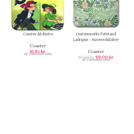
Coaster Ah Bistro
Customworks Potstand
Larkspur – Haveredskaber
Coaster
16,95
kr.
Coaster
Af Customworks
99,00
kr.
110,00
kr.
Af Customworks