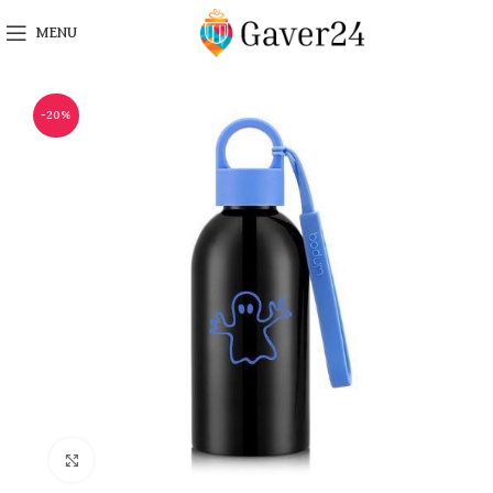
MENU
-20%
Click to enlarge