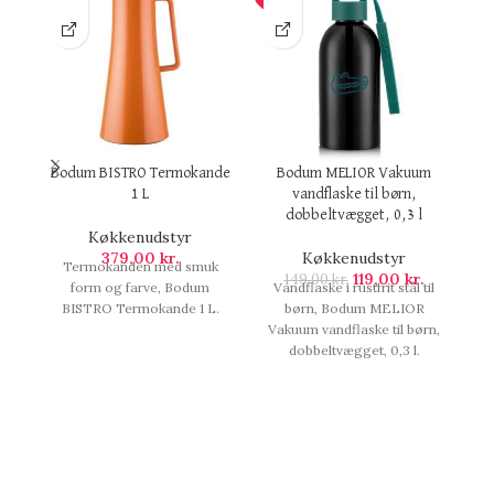
Bodum BISTRO Termokande
Bodum MELIOR Vakuum
1 L
vandflaske til børn,
dobbeltvægget, 0,3 l
Køkkenudstyr
379,00
kr.
Køkkenudstyr
Termokanden med smuk
119,00
kr.
149,00
kr.
form og farve, Bodum
Vandflaske i rustfrit stål til
El
BISTRO Termokande 1 L.
børn, Bodum MELIOR
B
Vakuum vandflaske til børn,
dobbeltvægget, 0,3 l.