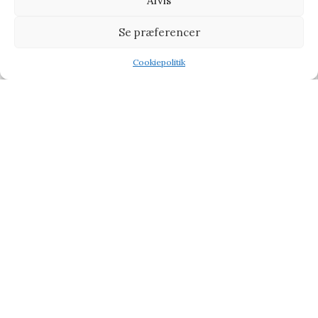
Afvis
Ridley’s Games Room Ridley’s Game Puzzle Duel Marvel Avengers –
Se præferencer
Puslespil
Cookiepolitik
Puslespil
Shop
Wishlist
Tilbud
139,95
kr.
155,00
kr.
Vi henviser til affiliate links på produkterne og kan tjene
procenter når du handler fra vores partner side
CHOKOLADE
BABY & BØRN
KÆRLIG HILSEN
TYPE
TILBUD PÅ GAVER
BLOG