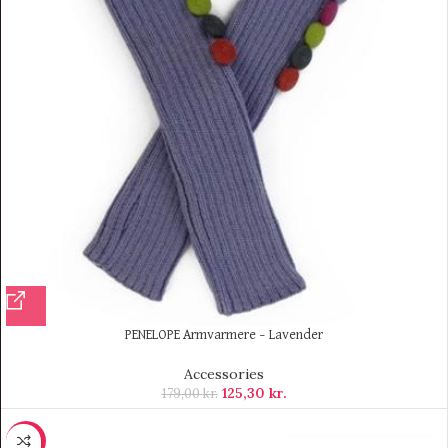
PENELOPE Armvarmere – Lavender
Accessories
125,30
kr.
179,00
kr.
-12%