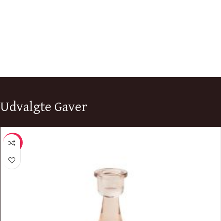
Udvalgte Gaver
-11%