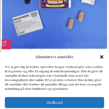
Gift Republic Magic Tricks Tin – Legetøj
Administrer samtykke
Legetøj
113,95
kr.
125,00
kr.
For at give dig de bedste oplevelser bruger vi teknologier som cookies
til at gemme og/eller få adgang til enhedsoplysninger. Hvis du giver dit
samtykke til disse teknologier, kan vi behandle data som f.eks.
browsingadfærd eller unikke ID'er på dette websted. Hvis du ikke giver
dit samtykke eller trækker dit samtykke tilbage, kan det have en negativ
indvirkning på visse funktioner og egenskaber.
Godkend
Vi henviser til affiliate links på produkterne og kan tjene