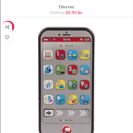
Diverse
62,95
kr.
70,00
kr.
-20%