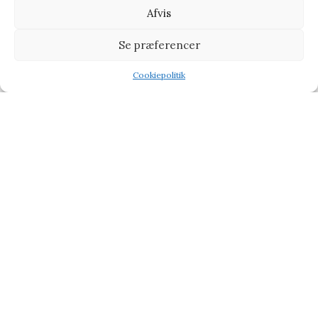
Afvis
procenter når du handler fra vores partner side
CHOKOLADE
BABY & BØRN
KÆRLIG HILSEN
TYPE
Se præferencer
TILBUD PÅ GAVER
BLOG
Cookiepolitik
Shop
Filters
Wishlist
Tilbud
Lavet af
Orimo
theme
2024
Hjemmesider Til Salg
|
Hjemmeside Udvikling
|
Online Tilbud
Denne side kan være skabt med AI! Indholdet er genereret med
henblik på at informere og inspirere, men vi anbefaler altid at
dobbelttjekke vigtige oplysninger.