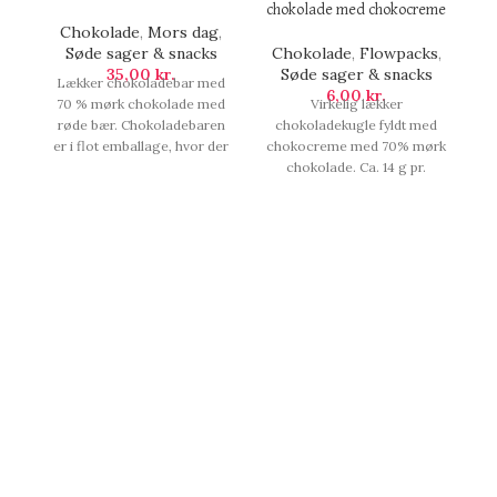
chokolade med chokocreme
Chokolade
,
Mors dag
,
Søde sager & snacks
Chokolade
,
Flowpacks
,
C
35,00
kr.
Søde sager & snacks
Lækker chokoladebar med
6,00
kr.
70 % mørk chokolade med
Virkelig lækker
røde bær. Chokoladebaren
chokoladekugle fyldt med
er i flot emballage, hvor der
chokocreme med 70% mørk
står 'Love you' på æsken. 50
chokolade. Ca. 14 g pr.
e
g., Chokoladebar | Love you.
chokoladekugle.,
på
Chokoladekugle | Mørk
chokolade med
chokocreme.