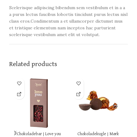
Scelerisque adipiscing bibendum sem vestibulum et in a a
a purus lectus faucibus lobortis tincidunt purus lectus nisl
class eros.Condimentum a et ullamcorper dictumst mus
et tristique elementum nam inceptos hac parturient
scelerisque vestibulum amet elit ut volutpat.
Related products
Chokoladebar | Love you
Chokoladekugle | Mørk
K