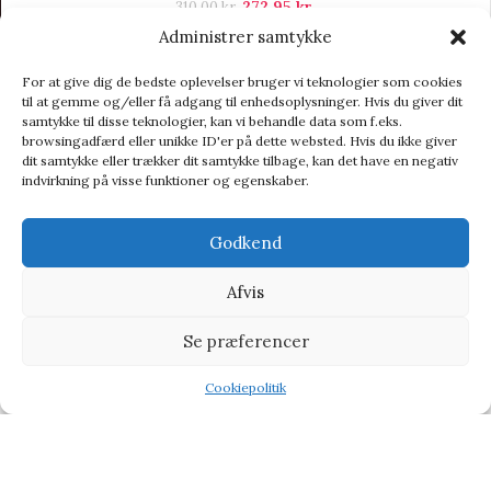
272,95
kr.
310,00
kr.
Administrer samtykke
For at give dig de bedste oplevelser bruger vi teknologier som cookies
til at gemme og/eller få adgang til enhedsoplysninger. Hvis du giver dit
samtykke til disse teknologier, kan vi behandle data som f.eks.
browsingadfærd eller unikke ID'er på dette websted. Hvis du ikke giver
dit samtykke eller trækker dit samtykke tilbage, kan det have en negativ
indvirkning på visse funktioner og egenskaber.
Vi henviser til affiliate links på produkterne og kan tjene
procenter når du handler fra vores partner side
Godkend
CHOKOLADE
BABY & BØRN
KÆRLIG HILSEN
TYPE
Afvis
TILBUD PÅ GAVER
BLOG
Se præferencer
Cookiepolitik
Shop
Wishlist
Tilbud
Lavet af
Orimo
theme
2024