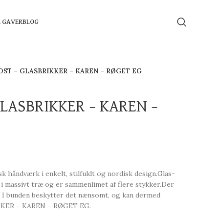
Å GAVER
BLOG
OST – GLASBRIKKER – KAREN – RØGET EG
GLASBRIKKER – KAREN –
håndværk i enkelt, stilfuldt og nordisk design.Glas-
i massivt træ og er sammenlimet af flere stykker.Der
. I bunden beskytter det nænsomt, og kan dermed
KKER – KAREN – RØGET EG.