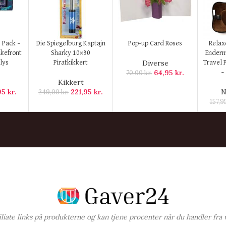
KØB HER
KØB HER
KØB H
 Pack –
Die Spiegelburg Kaptajn
Pop-up Card Roses
Relax
akefront
Sharky 10×30
Enderm
Diverse
lys
Piratkikkert
Travel 
64,95
kr.
70,00
kr.
–
Kikkert
95
kr.
221,95
kr.
N
249,00
kr.
157,9
ffiliate links på produkterne og kan tjene procenter når du handler fra 