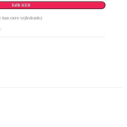
KØB HER
e kan være vejledende)
t