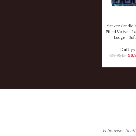
KØB HER
Yankee Candle 3
Filled Votive – L
Lodge – Duft
Duftlys
96,
109,95
kr.
Vi henviser til a