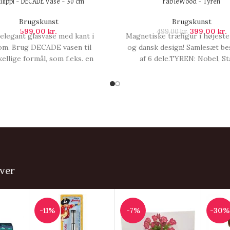
ilippi – DECADE Vase – 30 cm
FableWood – Tyren
Brugskunst
Brugskunst
599,00
kr.
399,00
kr.
499,00
kr.
 elegant glasvase med kant i
Magnetiske træfigur i højeste 
om. Brug DECADE vasen til
og dansk design! Samlesæt be
kellige formål, som f.eks. en
af 6 dele.TYREN: Nobel, St
lt billedramme eller fyld den
Beskyttende.FABLEWOOD - E
 tørrede blomster, sten og
med magnetiske træfigurer i 
nd-skaller. Den her vase er
kvalitet. Du kan kombinére de
lig dekorativ i sig selv.Den
utallige fantasifulde
perfekte gaveidé til, Philippi -
fabledyr.Magneterne, Fable
DECADE Vase - 30 cm.
Tyren.
ver
-11%
-7%
-30%