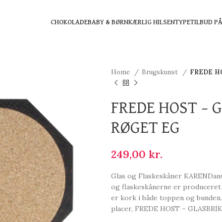
CHOKOLADE
BABY & BØRN
KÆRLIG HILSEN
TYPE
TILBUD P
Home
Brugskunst
FREDE H
FREDE HOST – 
RØGET EG
249,00
kr.
Glas og Flaskeskåner KARENDansk 
og flaskeskånerne er produceret 
er kork i både toppen og bunden
placer, FREDE HOST – GLASBRI