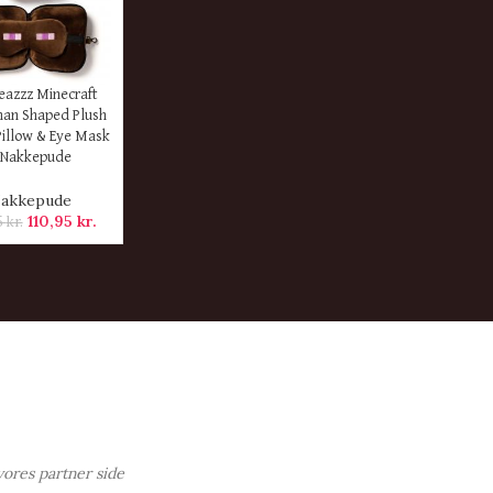
ER
eazzz Minecraft
an Shaped Plush
Pillow & Eye Mask
 Nakkepude
akkepude
110,95
kr.
5
kr.
vores partner side