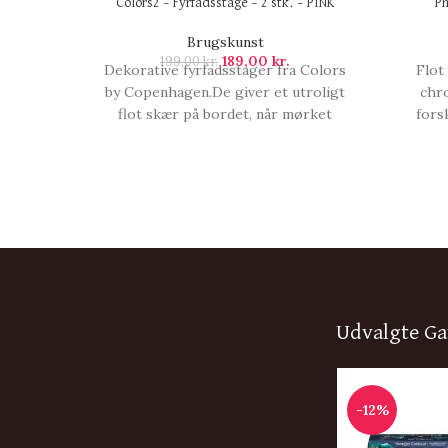
Colors2 – Fyrfadsstage – 2 stk. – PINK
Ph
Brugskunst
189,00
kr.
199,00
kr.
Dekorative fyrfadsstager fra Colors
Flot
by Copenhagen.De giver et utroligt
chr
flot skær på bordet, når mørket
fors
sænker sig. Det er glasstager indeni,
dobbe
så det er let at skifte fyrfadslyset.Det
med
er en rigtig sød gaveidé!Farve:
stra
PinkMål: H: 8 cm. Ø: 10 cm., Colors2 -
utro
Fyrfadsstage - 2 stk. - PINK.
absolut 
Udvalgte Ga
-12%