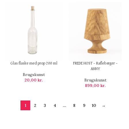
Glas flaske med prop 200 ml
FREDE HOST – Raflebæger –
ANNY
Brugskunst
20,00
kr.
Brugskunst
899,00
kr.
1
2
3
4
…
8
9
10
→