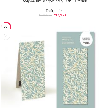
Paddywax Diffuser Apothecary Teak – Duftpinde
Duftpinde
237,95
kr.
257,95
kr.
-9%