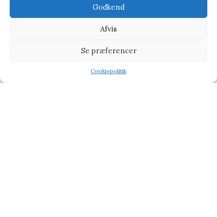
Godkend
Vi henviser til affiliate links på produkterne og kan tjene
Afvis
procenter når du handler fra vores partner side
CHOKOLADE
BABY & BØRN
KÆRLIG HILSEN
TYPE
Se præferencer
TILBUD PÅ GAVER
BLOG
Cookiepolitik
Shop
Filters
Wishlist
Tilbud
Lavet af
Orimo
theme
2024
Hjemmesider Til Salg
|
Hjemmeside Udvikling
|
Online Tilbud
Denne side kan være skabt med AI! Indholdet er genereret med
henblik på at informere og inspirere, men vi anbefaler altid at
dobbelttjekke vigtige oplysninger.