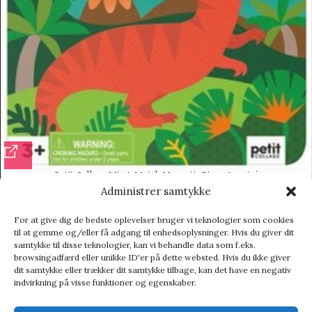
Petit Collage Mix & Match Magnetic Dino – Legetøj
Administrer samtykke
Legetøj
142,95
kr.
177,95
kr.
For at give dig de bedste oplevelser bruger vi teknologier som cookies
til at gemme og/eller få adgang til enhedsoplysninger. Hvis du giver dit
samtykke til disse teknologier, kan vi behandle data som f.eks.
browsingadfærd eller unikke ID'er på dette websted. Hvis du ikke giver
dit samtykke eller trækker dit samtykke tilbage, kan det have en negativ
indvirkning på visse funktioner og egenskaber.