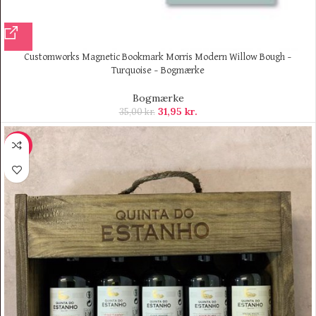
Customworks Magnetic Bookmark Morris Modern Willow Bough –
Turquoise – Bogmærke
Bogmærke
31,95
kr.
35,00
kr.
-11%