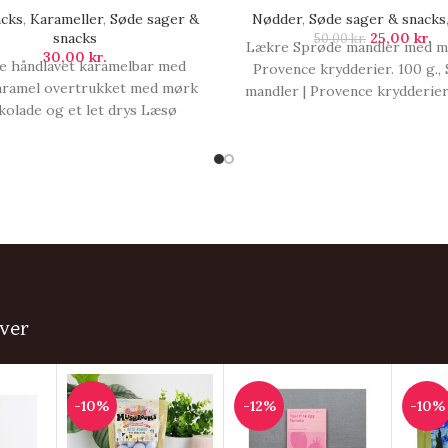
cks
,
Karameller
,
Søde sager &
Nødder
,
Søde sager & snacks
snacks
25,00
kr.
50,00
kr.
Lækre Sprøde mandler med ma
30,00
kr.
e håndlavet karamelbar med
Provence krydderier. 100 g.,
aramel overtrukket med mørk
mandler | Provence krydderier
kolade og et let drys Læsø
30.04.24.
t. De håndlavede karameller er
uceret i Gudhjem og Rønne.
lder 50 g., Karamelbar | Fløde
salt med mørk chokolade.
ver
-10%
-12%
-10%