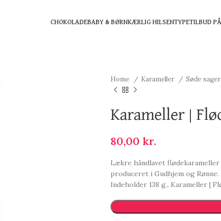
CHOKOLADE
BABY & BØRN
KÆRLIG HILSEN
TYPE
TILBUD P
Home
Karameller
Søde sage
Karameller | Flø
80,00
kr.
Lækre håndlavet flødekarameller 
produceret i Gudhjem og Rønne.
Indeholder 138 g., Karameller | F