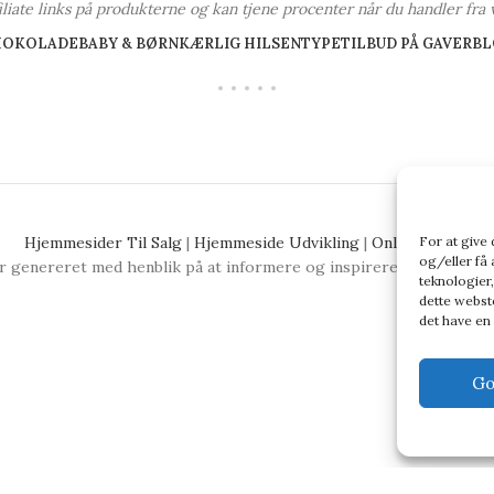
ffiliate links på produkterne og kan tjene procenter når du handler fra 
HOKOLADE
BABY & BØRN
KÆRLIG HILSEN
TYPE
TILBUD PÅ GAVER
BL
For at give
Hjemmesider Til Salg
|
Hjemmeside Udvikling
|
Online Tilbud
og/eller få 
 genereret med henblik på at informere og inspirere, men vi anbefa
teknologier,
dette webste
det have en
Go