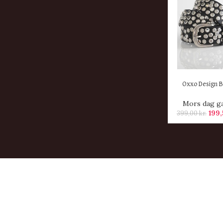
KØB HER
Oxxo Design 
Mors dag g
199
399,00
kr.