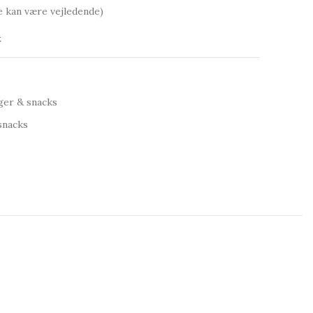
e kan være vejledende)
t
ger & snacks
snacks