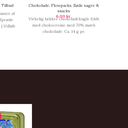
Køkke
,
Tilbud
Chokolade
,
Flowpacks
,
Søde sager &
snacks
sser af
Sød og
6,00
kr.
Virkelig lækker chokoladekugle fyldt
 Sprøde
Sicilien
med chokocreme med 70% mørk
 | Udløb
over 
chokolade. Ca. 14 g pr.
omfatt
chokoladekugle., Chokoladekugle |
dessert
Mørk chokolade med chokocreme.
og fri
brød 