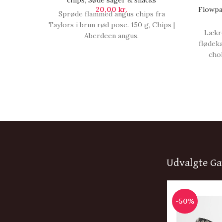
chips
,
Søde sager & snacks
20,00
kr.
Flowpa
Sprøde flammed angus chips fra
Taylors i brun rød pose. 150 g, Chips |
Lækr
Aberdeen angus.
flødek
cho
Sydesal
prod
Indeho
og 
Udvalgte Ga
-50%