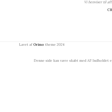
Vi henviser til a
C
Lavet af
Orimo
theme
2024
Denne side kan være skabt med AI! Indholdet er