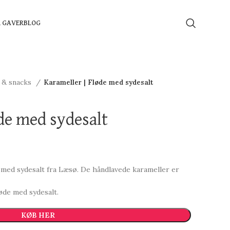
Å GAVER
BLOG
r & snacks
Karameller | Fløde med sydesalt
de med sydesalt
med sydesalt fra Læsø. De håndlavede karameller er
løde med sydesalt.
KØB HER