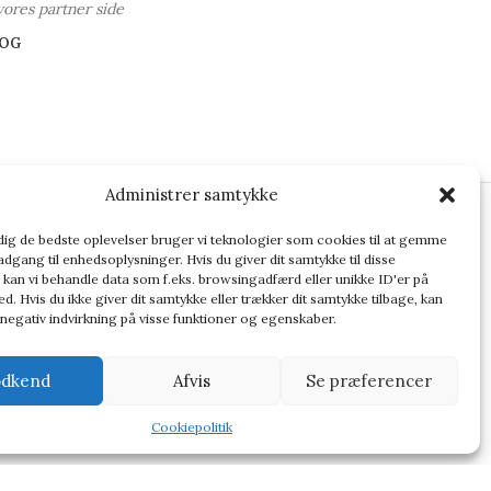
vores partner side
OG
Administrer samtykke
 dig de bedste oplevelser bruger vi teknologier som cookies til at gemme
adgang til enhedsoplysninger. Hvis du giver dit samtykke til disse
ler altid at dobbelttjekke vigtige oplysninger.
 kan vi behandle data som f.eks. browsingadfærd eller unikke ID'er på
d. Hvis du ikke giver dit samtykke eller trækker dit samtykke tilbage, kan
 negativ indvirkning på visse funktioner og egenskaber.
dkend
Afvis
Se præferencer
Cookiepolitik