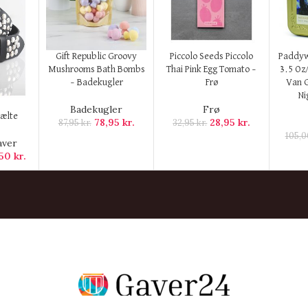
KØB HER
KØB HER
KØB H
Gift Republic Groovy
Piccolo Seeds Piccolo
Paddyw
Mushrooms Bath Bombs
Thai Pink Egg Tomato –
3.5 Oz
– Badekugler
Frø
Van G
Ni
Badekugler
Frø
Bælte
78,95
kr.
28,95
kr.
87,95
kr.
32,95
kr.
105,
aver
,50
kr.