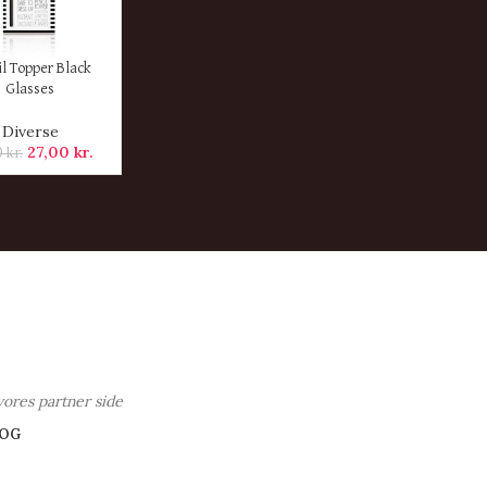
ER
il Topper Black
Glasses
Diverse
27,00
kr.
0
kr.
vores partner side
OG