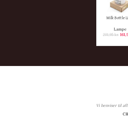
KØB HER
Milk Bottle L
Lampe
161
201,95
kr.
Vi henviser til a
C