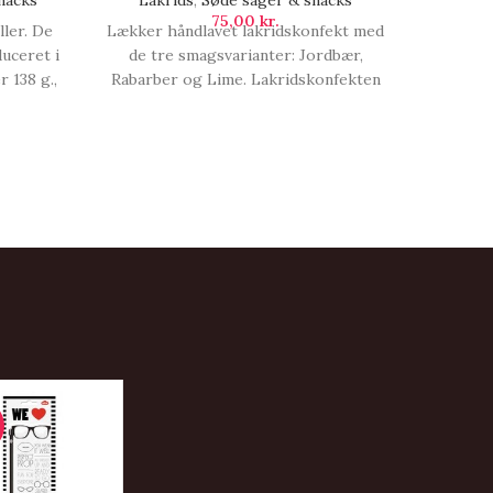
nacks
Lakrids
,
Søde sager & snacks
Chokol
75,00
kr.
ler. De
Lækker håndlavet lakridskonfekt med
Mælkec
uceret i
de tre smagsvarianter: Jordbær,
Chokol
 138 g.,
Rabarber og Lime. Lakridskonfekten
de.
er udelukkende fremstillet af
naturlige råvarer. 125 gram.,
Lakridskonfekt | Lime, Jordbær og
Rabarber.