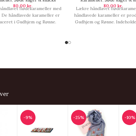
meller
,
Søde sager & snacks
Karameller
,
Søde sager & s
80,00
kr.
80,00
kr.
åndlavet flødekarameller med
Lækre håndlavet flødekaramel
s. De håndlavede karameller er
håndlavede karameller er prod
uceret i Gudhjem og Rønne.
Gudhjem og Rønne. Indeholder
holder 138 g., Karameller |
Karameller | Klassisk flø
Lakrids.
ver
-9%
-25%
-10%