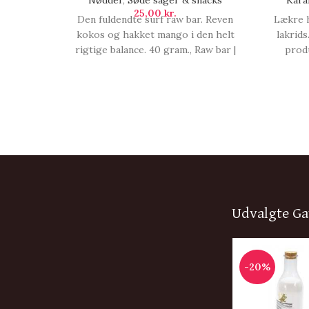
Nødder
,
Søde sager & snacks
Kara
25,00
kr.
Den fuldendte surf raw bar. Reven
Lækre h
kokos og hakket mango i den helt
lakrid
rigtige balance. 40 gram., Raw bar |
prod
Mango & Kokos.
Inde
Udvalgte Ga
-20%