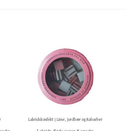
e
Lakridskonfekt | Lime, Jordbær og Rabarber
Chok