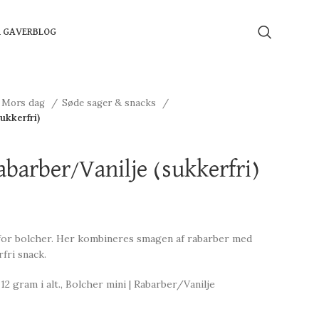
Å GAVER
BLOG
Mors dag
Søde sager & snacks
ukkerfri)
abarber/Vanilje (sukkerfri)
 for bolcher. Her kombineres smagen af rabarber med
fri snack.
2 gram i alt., Bolcher mini | Rabarber/Vanilje