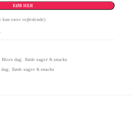
KØB HER
e kan være vejledende)
t
Mors dag
,
Søde sager & snacks
 dag
,
Søde sager & snacks