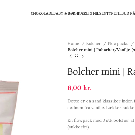
CHOKOLADE
BABY & BØRN
KÆRLIG HILSEN
TYPE
TILBUD P
Home
Bolcher
Flowpacks
Bolcher mini | Rabarber/Vanilje (s
Bolcher mini | R
6,00
kr.
Dette er en sand klassiker inden
sødmen fra vanilje. Lækker sukker
En flowpack med 3 stk bolcher af 1
(sukkerfri).