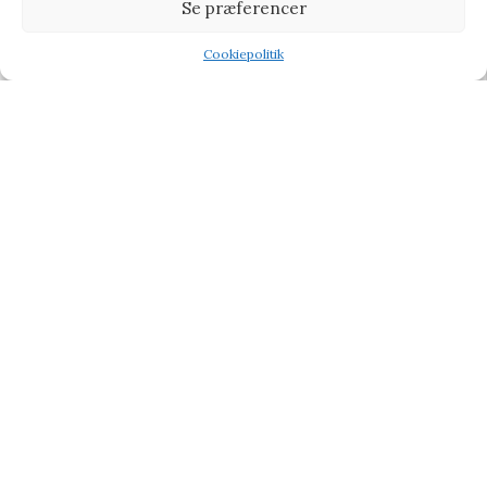
Se præferencer
JUDITH – LUX Prinsesser – 3 stk.
Cookiepolitik
Legetøj
Shop
Wishlist
Tilbud
199,00
kr.
249,00
kr.
Vi henviser til affiliate links på produkterne og kan tjene
procenter når du handler fra vores partner side
CHOKOLADE
BABY & BØRN
KÆRLIG HILSEN
TYPE
TILBUD PÅ GAVER
BLOG