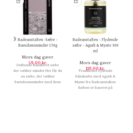
Badeanstalten -Sæbe –
Badeanstalten – Flydende
Barndomsminder 150g
sæbe – Agurk & Mynte 300
A
ml
Mors dag gaver
59,00
kr.
Mors dag gaver
Duftende håndlavet sæbe
Ba
119,00
kr.
der vækker minder.Her får du
Traditionel flydende
m
en sæbe, der vækker
håndsæbe med Agurk &
barndomsminder med dens
Mynte fra Badeanstalten.
u
dejlige duft. Denne sæbe
Sæben er baseret på
gi
hylder alle de
forsæbet kokosolie, og giver
lavendelduftende
huden en frisk duft. Sæben
barndomsminder og
har et skønt cremet skum og
bl
egnersig perfekt til et
et højt indhold af
l
beroligende aftenbad. Luk
blødgørende glycerin.
øjnene og duft dig tilbage til
Huden efterlades silkeblød
de, Badeanstalten -Sæbe -
og duftende. De,
A
Barndomsminder 150g.
Badeanstalten - Flydende