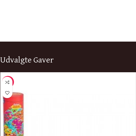
Udvalgte Gaver
-9%