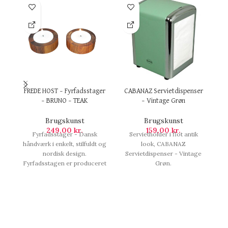
FREDE HOST – Fyrfadsstager
CABANAZ Servietdispenser
– BRUNO – TEAK
– Vintage Grøn
Brugskunst
Brugskunst
249,00
kr.
159,00
kr.
Fyrfadsstager - Dansk
Servietholder i flot antik
håndværk i enkelt, stilfuldt og
look, CABANAZ
op
nordisk design.
Servietdispenser - Vintage
a
Fyrfadsstagen er produceret
Grøn.
s
i massivt træ, som er
sammenlimet af 12 stykker
s
træ.Der er kork i bunden, så
det er nænsomt, beskyttende
H
og kan dermed placeres på
enhver overflade.Træet e,