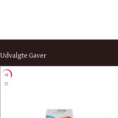
Udvalgte Gaver
-9%