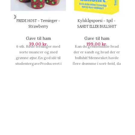
FREDE HOST – Terninger –
Kylskåpspoesi – Spil –
Strawberry
SANDT ELLER BULLSHIT
Gave til ham
Gave til ham
39,00
kr.
199,00
kr.
6 stk. Røde terninger med
Kan du gennemskue hvad
sorte nuancer og med
der er sandt og hvad der er
h
grønne øjne.En god idé til
bullshit?Mennesket havde
be
studentergaveProduceret i
flere drømme i sort-hvid, da
Danmark., FREDE HOST -
der blot blev sendt TV i sort-
Terninger - Strawberry.
hvid. I Mexico kan man blive
idømt 2 års fængsel for at
s
barbere sig under
kørslen.Sandt eller Bullshit?
Alder: 16+Spiller,
Kylskåpspoesi - Spil -
SANDT ELLER BULLSHIT.