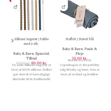
Silikone Sugerør | Pakke
Stofble | Støvet blå
med 6 stk.
Baby & Børn
,
Pusle &
Baby & Børn
,
Spisetid
,
Pleje
Tilbud
70,00
kr.
Stofble fra SAGA
60,00
kr.
120,00
kr.
De søde Silikone sugerør er
Copenhagen er det perfekte
Co
lavet af 100% silikone, hvilket
valg til baby og børn. Den er
va
gør dem til et bæredygtigt
lavet af en blød og holdbar
l
alternativ til de traditionelle
kvalitet, som absorberer
engangssugerør.
godt og holder i lang tid.
Sugerørene er perfekte til
Den er perfekt til pusle og
D
fødselsdage eller bare til
pleje og vil give dit barn en
p
hverdagsbrug, Silikone
komfortabel og sikker
Sugerør | Pakke med 6 stk..
oplevelse. Det er den,
Stofble | Støvet blå.