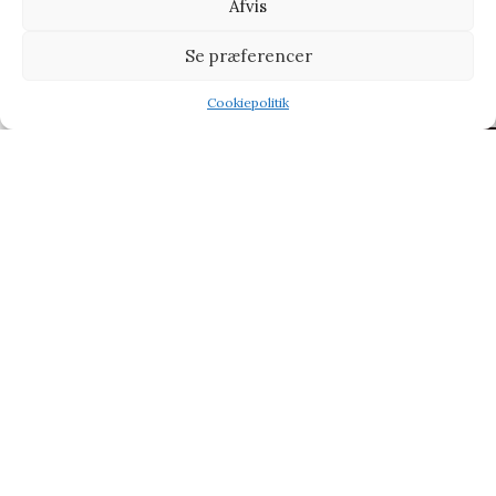
Afvis
Petit Collage Stickers And Activity Set Space – Legetøj
Se præferencer
Legetøj
Cookiepolitik
117,95
kr.
127,95
kr.
Shop
Wishlist
Tilbud
Vi henviser til affiliate links på produkterne og kan tjene
procenter når du handler fra vores partner side
CHOKOLADE
BABY & BØRN
KÆRLIG HILSEN
TYPE
TILBUD PÅ GAVER
BLOG