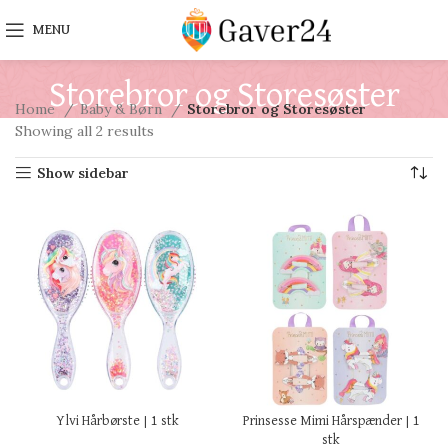
MENU
Storebror og Storesøster
Home
Baby & Børn
Storebror og Storesøster
Showing all 2 results
Show sidebar
Ylvi Hårbørste | 1 stk
Prinsesse Mimi Hårspænder | 1
stk