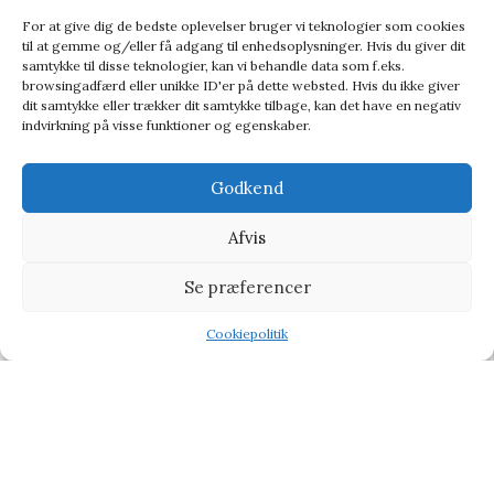
For at give dig de bedste oplevelser bruger vi teknologier som cookies
til at gemme og/eller få adgang til enhedsoplysninger. Hvis du giver dit
samtykke til disse teknologier, kan vi behandle data som f.eks.
browsingadfærd eller unikke ID'er på dette websted. Hvis du ikke giver
dit samtykke eller trækker dit samtykke tilbage, kan det have en negativ
indvirkning på visse funktioner og egenskaber.
Godkend
Afvis
Printworks Four In A Row Classic – Spil
Se præferencer
Baby & Børn
,
Leg og kreativitet
,
Spil
199,95
kr.
333,00
kr.
Cookiepolitik
Shop
Filters
Wishlist
Tilbud
-30%