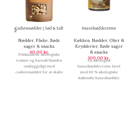
Cashewnødder | Sød & Salt
Hasselnøddecreme
Nødder
,
Påske
,
Søde
Køkken
,
Nødder
,
Olier &
F
sager & snacks
Krydderier
,
Søde sager
40,00
kr.
& snacks
Friskmalede økologiske
D
100,00
kr.
rosiner og havsalt blandes
En økologisk
omhyggeligt med
hasselnøddecreme lavet
le
cashewnødder for at skabe
med 60 % økologiske
d
en perfekt afbalanceret,
italienske hasselnødder,
k
kombination af sødt og salt.
kokossukker og den fineste
p
100 gram., Cashewnødder |
kakao. Nyd den på et stykke
s
Sød & Salt.
brød, i kager, med frugt og
e
is, eller blot med en ske lige
ø
ud af krukken. 200 gram. ,
e
Hasselnøddecreme.